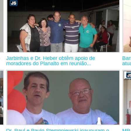
o
Jarbinhas e Dr. Heber obtêm apoio de
Bar
moradores do Planalto em reunião...
atu
Dr. Raul e Paulo Stempniewski inauguram o
MP 