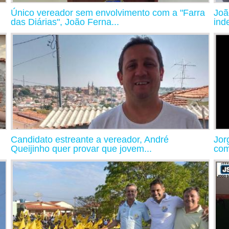
Único vereador sem envolvimento com a "Farra
Joã
das Diárias", João Ferna...
ind
Candidato estreante a vereador, André
Jor
Queijinho quer provar que jovem...
com