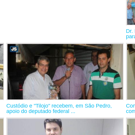
Dr.
par
Custódio e "Tilojo" recebem, em São Pedro,
Com
apoio do deputado federal ...
com