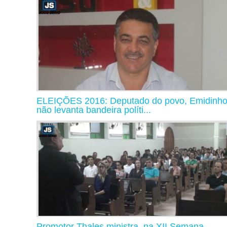
ELEIÇÕES 2016: Deputado do povo, Emidinh
não levanta bandeira políti...
Promotor Thales ministra, na XII Semana