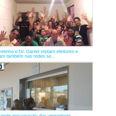
retinho e Dr. Daniel visitam eleitores e
am também nas redes so...
pede impugnação dos vereadores