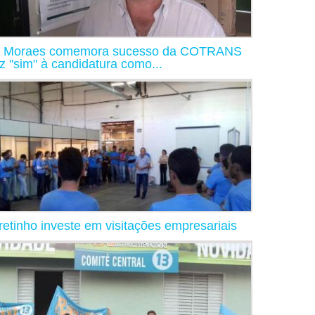
 Moraes comemora sucesso da COTRANS
iz "sim" à candidatura como...
retinho investe em visitações empresariais