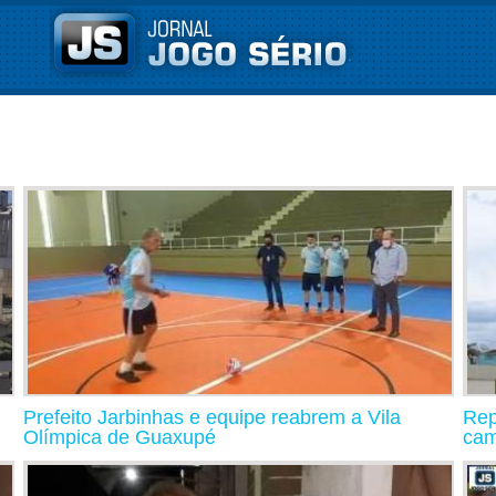
Prefeito Jarbinhas e equipe reabrem a Vila
Rep
Olímpica de Guaxupé
cam