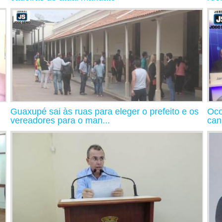
Guaxupé sai às ruas para eleger o prefeito e os
Oco
vereadores para o man...
can