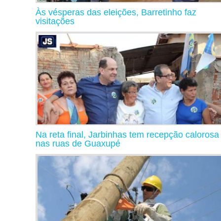
Às vésperas das eleições, Barretinho faz
visitações
Na reta final, Jarbinhas tem recepção calorosa
nas ruas de Guaxupé