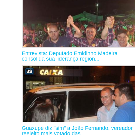
Entrevista: Deputado Emidinho Madeira
consolida sua liderança region...
Guaxupé diz "sim" a João Fernando, vereador
reeleito mais votado das ...