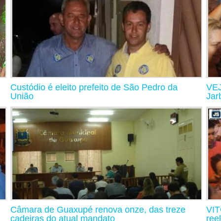
Custódio é eleito prefeito de São Pedro da
VEJ
União
Jar
Câmara de Guaxupé renova onze, das treze
VIT
cadeiras do atual mandato
ree