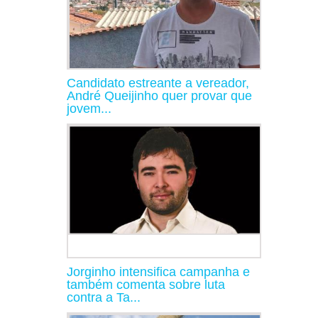
Candidato estreante a vereador,
André Queijinho quer provar que
jovem...
Jorginho intensifica campanha e
também comenta sobre luta
contra a Ta...