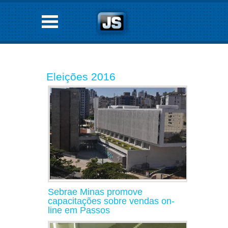
Eleições 2016
Sebrae Minas promove
capacitações sobre vendas on-
line em Passos