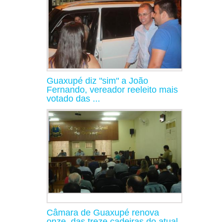
Guaxupé diz "sim" a João
Fernando, vereador reeleito mais
votado das ...
Câmara de Guaxupé renova
onze, das treze cadeiras do atual