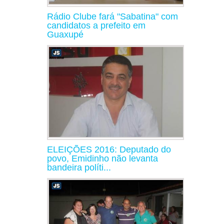
Rádio Clube fará "Sabatina" com
candidatos a prefeito em
Guaxupé
ELEIÇÕES 2016: Deputado do
povo, Emidinho não levanta
bandeira políti...