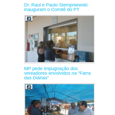
Dr. Raul e Paulo Stempniewski
inauguram o Comitê do PT
MP pede impugnação dos
vereadores envolvidos na "Farra
das Diárias"