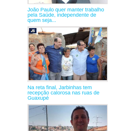
João Paulo quer manter trabalho
pela Saúde, independente de
quem seja...
Na reta final, Jarbinhas tem
recepção calorosa nas ruas de
Guaxupé