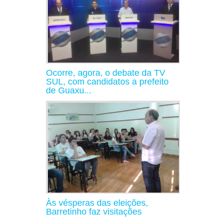
Ocorre, agora, o debate da TV
SUL, com candidatos a prefeito
de Guaxu...
Às vésperas das eleições,
Barretinho faz visitações