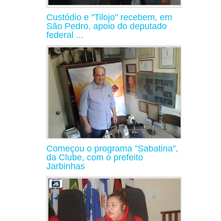
Custódio e "Tilojo" recebem, em
São Pedro, apoio do deputado
federal ...
Começou o programa "Sabatina",
da Clube, com o prefeito
Jarbinhas