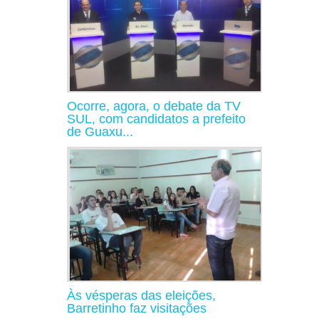
Ocorre, agora, o debate da TV
SUL, com candidatos a prefeito
de Guaxu...
Às vésperas das eleições,
Barretinho faz visitações