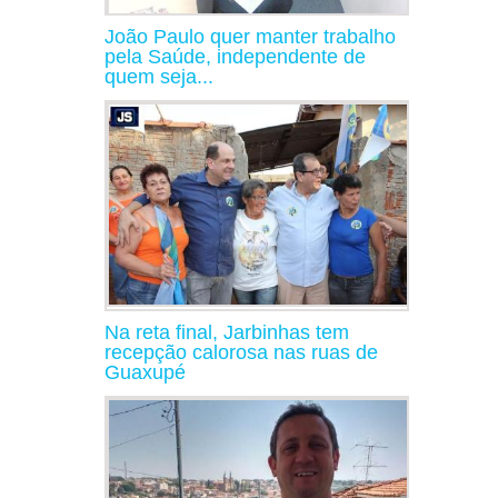
João Paulo quer manter trabalho
pela Saúde, independente de
quem seja...
Na reta final, Jarbinhas tem
recepção calorosa nas ruas de
Guaxupé