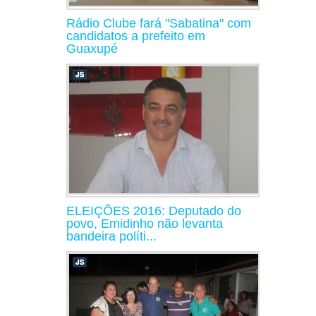
Rádio Clube fará "Sabatina" com
candidatos a prefeito em
Guaxupé
ELEIÇÕES 2016: Deputado do
povo, Emidinho não levanta
bandeira políti...