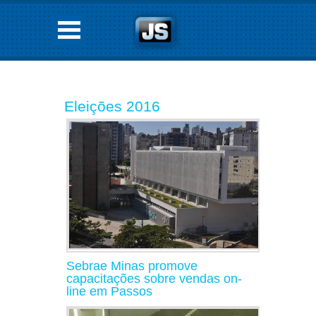
Eleições 2016
Sebrae Minas promove
capacitações sobre vendas on-
line em Passos