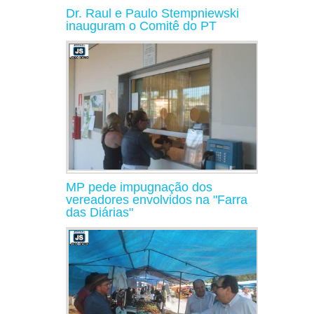
Dr. Raul e Paulo Stempniewski
inauguram o Comitê do PT
MP pede impugnação dos
vereadores envolvidos na "Farra
das Diárias"