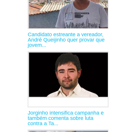
Candidato estreante a vereador,
André Queijinho quer provar que
jovem...
Jorginho intensifica campanha e
também comenta sobre luta
contra a Ta...