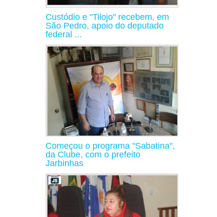
Custódio e "Tilojo" recebem, em
São Pedro, apoio do deputado
federal ...
Começou o programa "Sabatina",
da Clube, com o prefeito
Jarbinhas