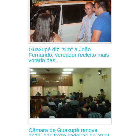
Guaxupé diz "sim" a João
Fernando, vereador reeleito mais
votado das ...
Câmara de Guaxupé renova
onze, das treze cadeiras do atual