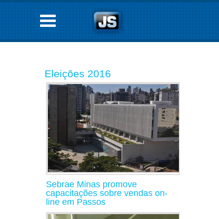
Eleições 2016
Sebrae Minas promove
capacitações sobre vendas on-
line em Passos