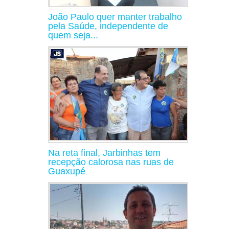
João Paulo quer manter trabalho
pela Saúde, independente de
quem seja...
Na reta final, Jarbinhas tem
recepção calorosa nas ruas de
Guaxupé