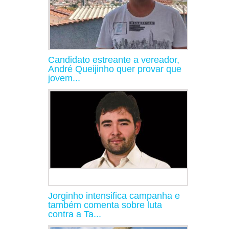
Candidato estreante a vereador,
André Queijinho quer provar que
jovem...
Jorginho intensifica campanha e
também comenta sobre luta
contra a Ta...