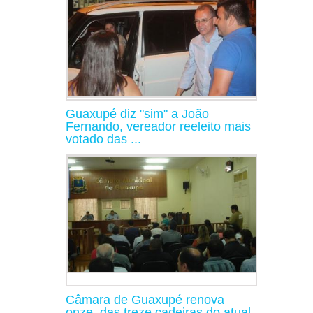
Guaxupé diz "sim" a João
Fernando, vereador reeleito mais
votado das ...
Câmara de Guaxupé renova
onze, das treze cadeiras do atual