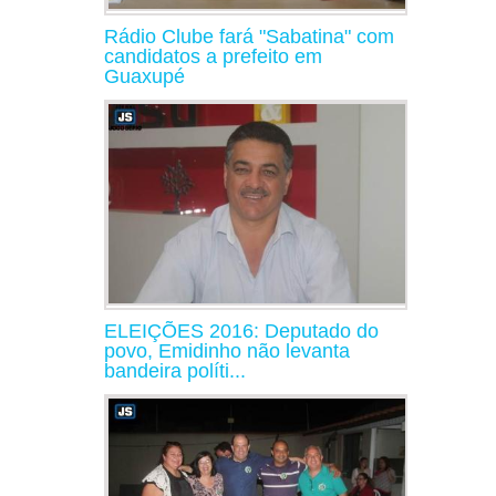
Rádio Clube fará "Sabatina" com
candidatos a prefeito em
Guaxupé
ELEIÇÕES 2016: Deputado do
povo, Emidinho não levanta
bandeira políti...