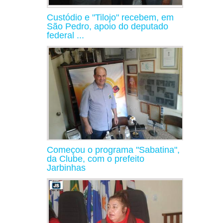
Custódio e "Tilojo" recebem, em
São Pedro, apoio do deputado
federal ...
Começou o programa "Sabatina",
da Clube, com o prefeito
Jarbinhas