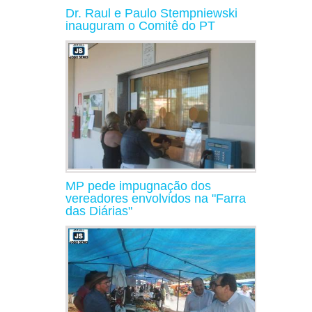
Dr. Raul e Paulo Stempniewski
inauguram o Comitê do PT
MP pede impugnação dos
vereadores envolvidos na "Farra
das Diárias"