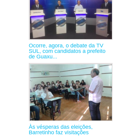
Ocorre, agora, o debate da TV
SUL, com candidatos a prefeito
de Guaxu...
Às vésperas das eleições,
Barretinho faz visitações