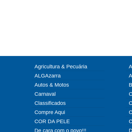
Agricultura & Pecuária
A
ALGAzarra
A
Autos & Motos
B
Carnaval
C
Classificados
C
Compre Aqui
C
COR DA PELE
C
De cara com o povo!!!
D