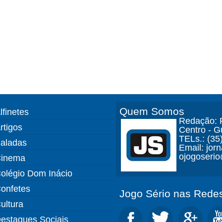
Quem Somos
lfinetes
Redação: R
rtigos
Centro - 
TELs.: (35
aladas
Email: jor
ojogoseri
inema
olégio Dom Inácio
onfetes
Jogo Sério nas Redes
ultura
estaques Sociais