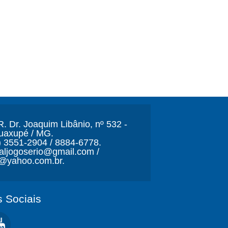
. Dr. Joaquim Libânio, nº 532 -
Guaxupé / MG.
) 3551-2904 / 8884-6778.
naljogoserio@gmail.com /
o@yahoo.com.br.
 Sociais