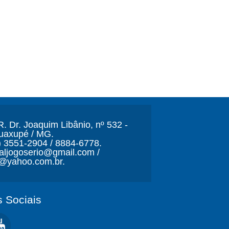
. Dr. Joaquim Libânio, nº 532 -
Guaxupé / MG.
) 3551-2904 / 8884-6778.
naljogoserio@gmail.com /
o@yahoo.com.br.
 Sociais