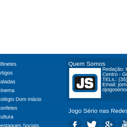
Quem Somos
lfinetes
Redação: R
rtigos
Centro - 
TELs.: (35
aladas
Email: jor
ojogoseri
inema
olégio Dom Inácio
onfetes
Jogo Sério nas Redes
ultura
estaques Sociais