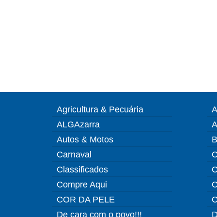
Agricultura & Pecuária
A
ALGAzarra
A
Autos & Motos
B
Carnaval
C
Classificados
C
Compre Aqui
C
COR DA PELE
C
De cara com o povo!!!
D