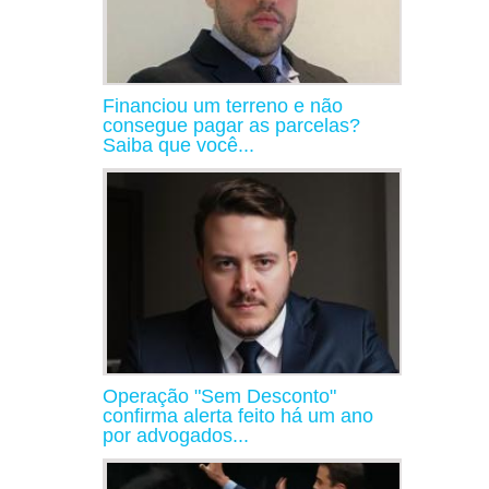
Financiou um terreno e não
consegue pagar as parcelas?
Saiba que você...
Operação "Sem Desconto"
confirma alerta feito há um ano
por advogados...