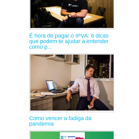
É hora de pagar o IPVA: 6 dicas
que podem te ajudar a entender
como p...
Como vencer a fadiga da
pandemia