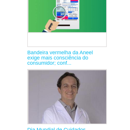
Bandeira vermelha da Aneel
exige mais consciência do
consumidor; conf...
Dia Mundial de Cuidados