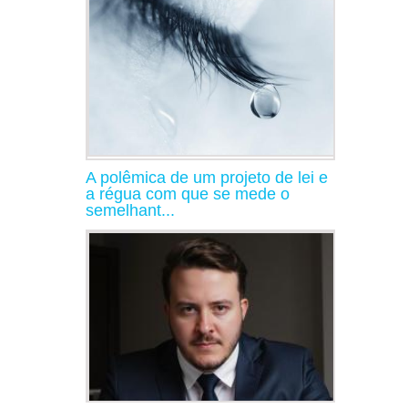
A polêmica de um projeto de lei e
a régua com que se mede o
semelhant...