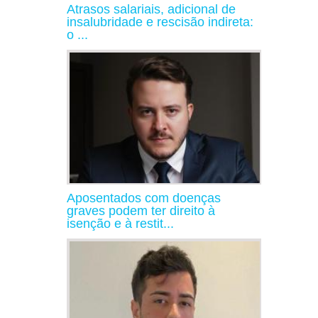
Atrasos salariais, adicional de
insalubridade e rescisão indireta:
o ...
Aposentados com doenças
graves podem ter direito à
isenção e à restit...