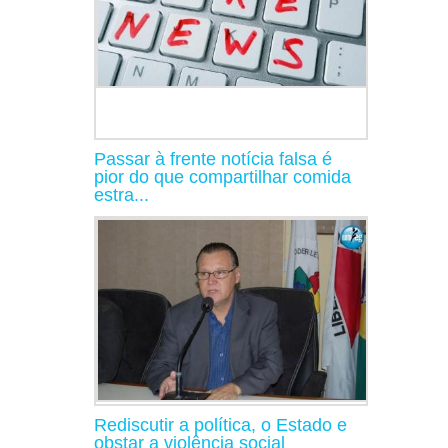
Passar à frente notícia falsa é
pior do que compartilhar comida
estra...
Rediscutir a política, o Estado e
obstar a violência social