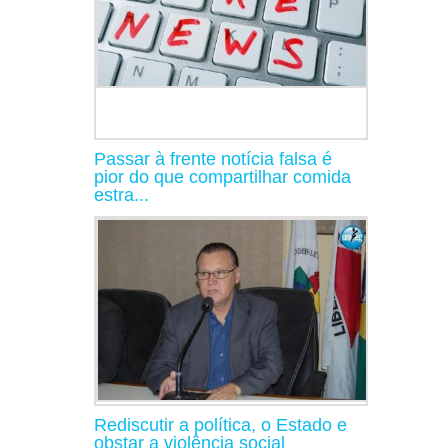
Passar à frente notícia falsa é
pior do que compartilhar comida
estra...
Rediscutir a política, o Estado e
obstar a violência social