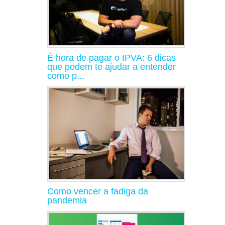
É hora de pagar o IPVA: 6 dicas
que podem te ajudar a entender
como p...
Como vencer a fadiga da
pandemia