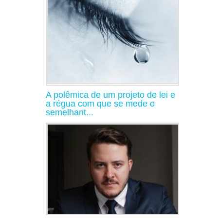
A polêmica de um projeto de lei e
a régua com que se mede o
semelhant...