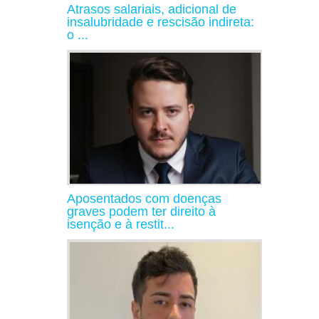
Atrasos salariais, adicional de
insalubridade e rescisão indireta:
o ...
Aposentados com doenças
graves podem ter direito à
isenção e à restit...