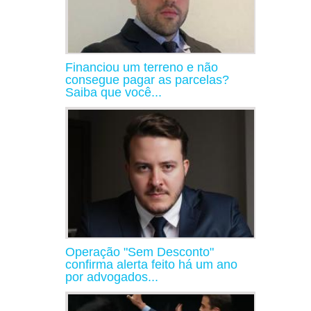
Financiou um terreno e não
consegue pagar as parcelas?
Saiba que você...
Operação "Sem Desconto"
confirma alerta feito há um ano
por advogados...