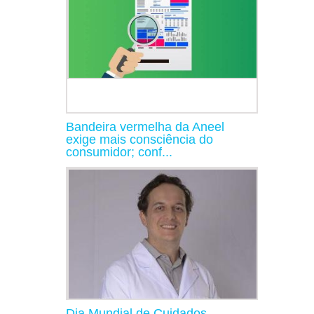
Bandeira vermelha da Aneel
exige mais consciência do
consumidor; conf...
Dia Mundial de Cuidados