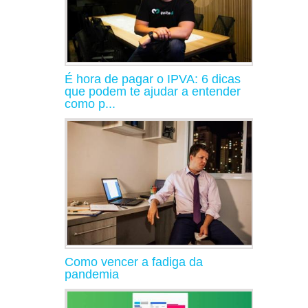
É hora de pagar o IPVA: 6 dicas
que podem te ajudar a entender
como p...
Como vencer a fadiga da
pandemia