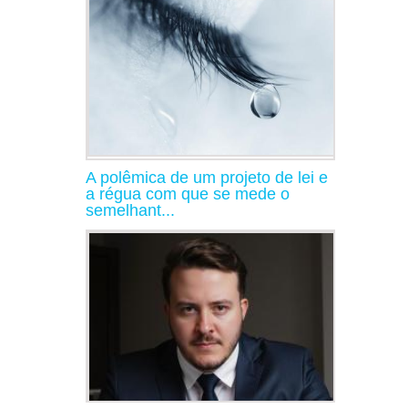
A polêmica de um projeto de lei e
a régua com que se mede o
semelhant...