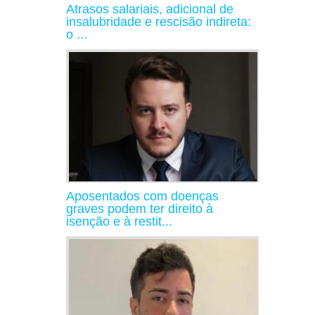
Atrasos salariais, adicional de
insalubridade e rescisão indireta:
o ...
Aposentados com doenças
graves podem ter direito à
isenção e à restit...