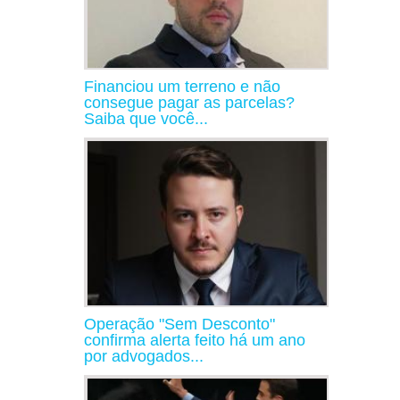
Financiou um terreno e não
consegue pagar as parcelas?
Saiba que você...
Operação "Sem Desconto"
confirma alerta feito há um ano
por advogados...