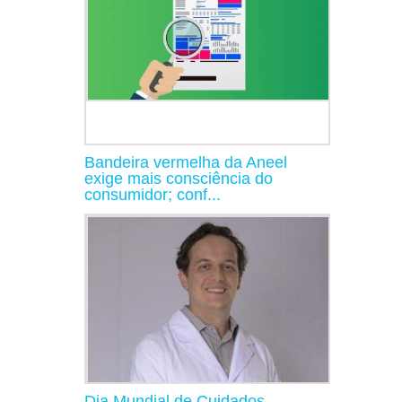
Bandeira vermelha da Aneel
exige mais consciência do
consumidor; conf...
Dia Mundial de Cuidados