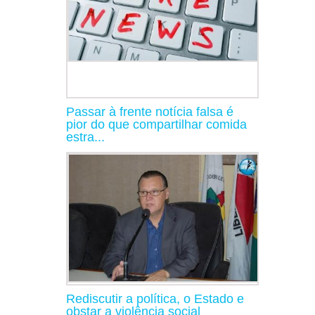
Passar à frente notícia falsa é
pior do que compartilhar comida
estra...
Rediscutir a política, o Estado e
obstar a violência social