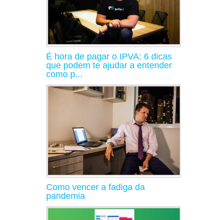
É hora de pagar o IPVA: 6 dicas
que podem te ajudar a entender
como p...
Como vencer a fadiga da
pandemia