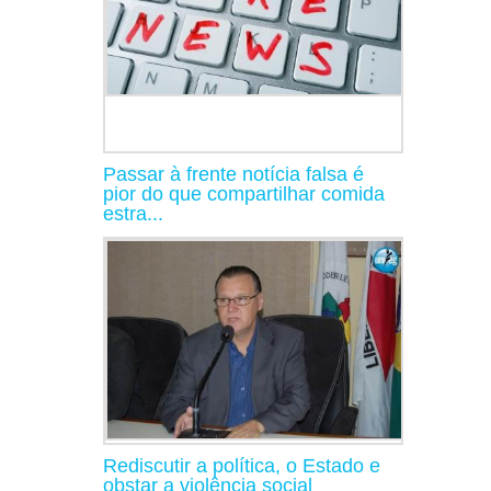
Passar à frente notícia falsa é
pior do que compartilhar comida
estra...
Rediscutir a política, o Estado e
obstar a violência social