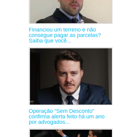
Financiou um terreno e não
consegue pagar as parcelas?
Saiba que você...
Operação "Sem Desconto"
confirma alerta feito há um ano
por advogados...