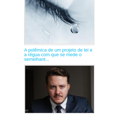
A polêmica de um projeto de lei e
a régua com que se mede o
semelhant...