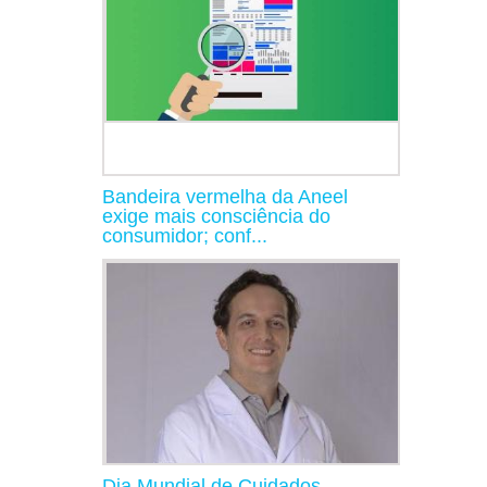
Bandeira vermelha da Aneel
exige mais consciência do
consumidor; conf...
Dia Mundial de Cuidados