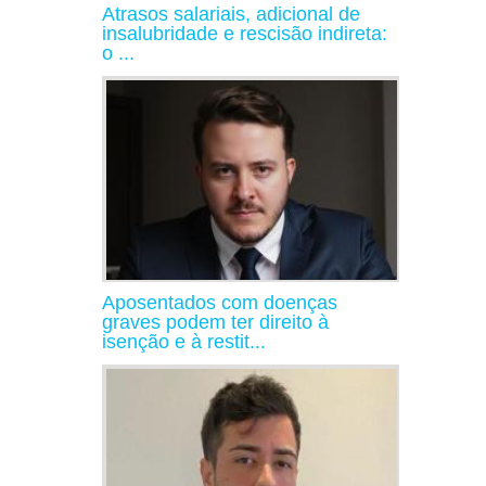
Atrasos salariais, adicional de
insalubridade e rescisão indireta:
o ...
Aposentados com doenças
graves podem ter direito à
isenção e à restit...