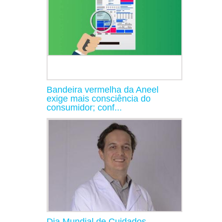
Bandeira vermelha da Aneel
exige mais consciência do
consumidor; conf...
Dia Mundial de Cuidados