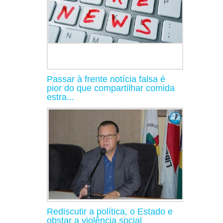
Passar à frente notícia falsa é
pior do que compartilhar comida
estra...
Rediscutir a política, o Estado e
obstar a violência social