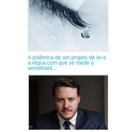
A polêmica de um projeto de lei e
a régua com que se mede o
semelhant...