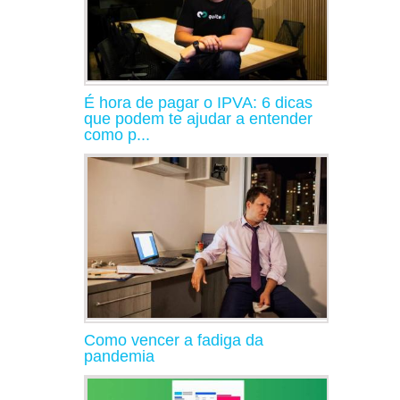
É hora de pagar o IPVA: 6 dicas
que podem te ajudar a entender
como p...
Como vencer a fadiga da
pandemia