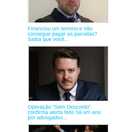
Financiou um terreno e não
consegue pagar as parcelas?
Saiba que você...
Operação "Sem Desconto"
confirma alerta feito há um ano
por advogados...