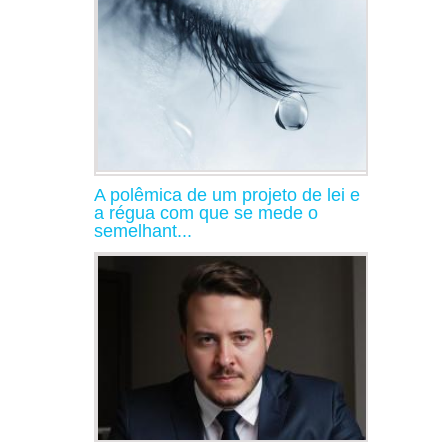
A polêmica de um projeto de lei e
a régua com que se mede o
semelhant...