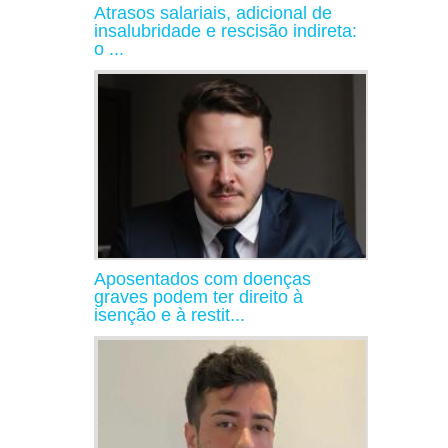
Atrasos salariais, adicional de
insalubridade e rescisão indireta:
o ...
Aposentados com doenças
graves podem ter direito à
isenção e à restit...