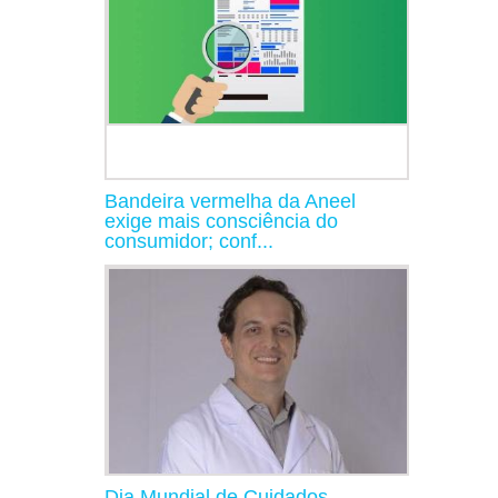
Bandeira vermelha da Aneel
exige mais consciência do
consumidor; conf...
Dia Mundial de Cuidados