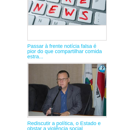
Passar à frente notícia falsa é
pior do que compartilhar comida
estra...
Rediscutir a política, o Estado e
obstar a violência social