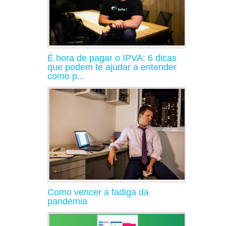
É hora de pagar o IPVA: 6 dicas
que podem te ajudar a entender
como p...
Como vencer a fadiga da
pandemia