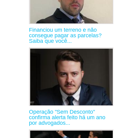
Financiou um terreno e não
consegue pagar as parcelas?
Saiba que você...
Operação "Sem Desconto"
confirma alerta feito há um ano
por advogados...