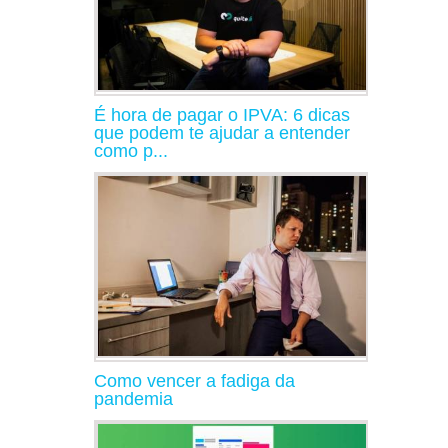
É hora de pagar o IPVA: 6 dicas
que podem te ajudar a entender
como p...
Como vencer a fadiga da
pandemia