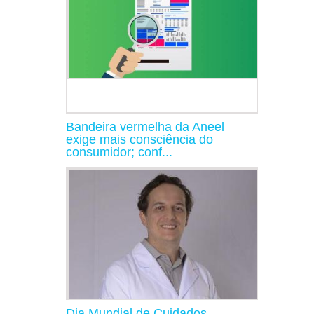
Bandeira vermelha da Aneel
exige mais consciência do
consumidor; conf...
Dia Mundial de Cuidados