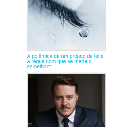
A polêmica de um projeto de lei e
a régua com que se mede o
semelhant...