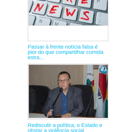
Passar à frente notícia falsa é
pior do que compartilhar comida
estra...
Rediscutir a política, o Estado e
obstar a violência social