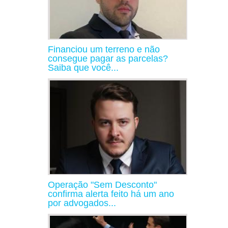
Financiou um terreno e não
consegue pagar as parcelas?
Saiba que você...
Operação "Sem Desconto"
confirma alerta feito há um ano
por advogados...