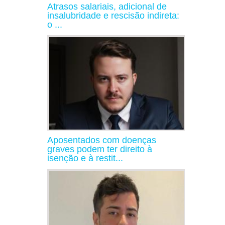
Atrasos salariais, adicional de
insalubridade e rescisão indireta:
o ...
Aposentados com doenças
graves podem ter direito à
isenção e à restit...