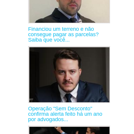
Financiou um terreno e não
consegue pagar as parcelas?
Saiba que você...
Operação "Sem Desconto"
confirma alerta feito há um ano
por advogados...