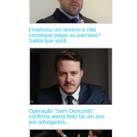
Financiou um terreno e não
consegue pagar as parcelas?
Saiba que você...
Operação "Sem Desconto"
confirma alerta feito há um ano
por advogados...