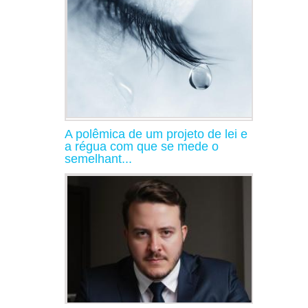
A polêmica de um projeto de lei e
a régua com que se mede o
semelhant...