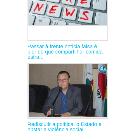
Passar à frente notícia falsa é
pior do que compartilhar comida
estra...
Rediscutir a política, o Estado e
obstar a violência social