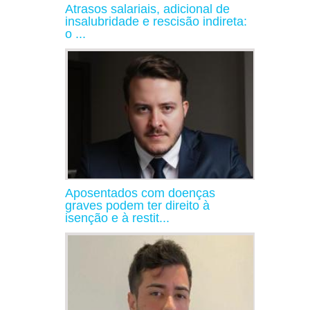
Atrasos salariais, adicional de
insalubridade e rescisão indireta:
o ...
Aposentados com doenças
graves podem ter direito à
isenção e à restit...