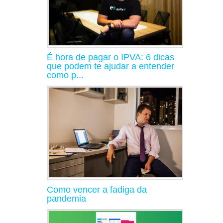
É hora de pagar o IPVA: 6 dicas
que podem te ajudar a entender
como p...
Como vencer a fadiga da
pandemia