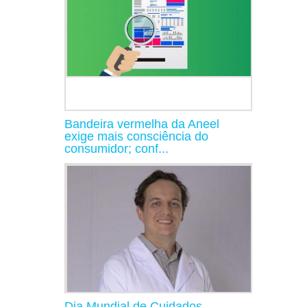
Bandeira vermelha da Aneel
exige mais consciência do
consumidor; conf...
Dia Mundial de Cuidados