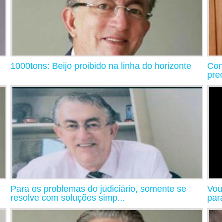
1000tons: Beijo proibido na linha do horizonte
Con
pre
Para os problemas do judiciário, somente se
Vou
resolve com soluções simp...
par