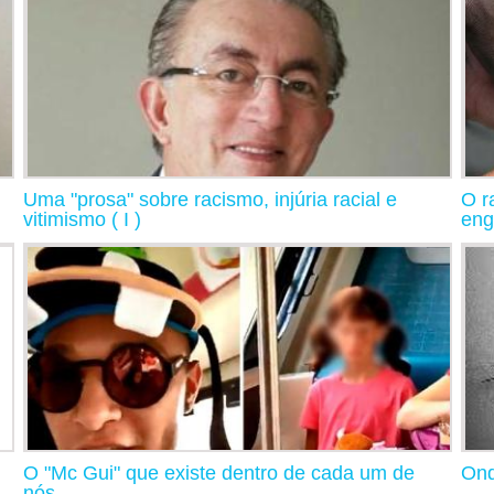
Uma "prosa" sobre racismo, injúria racial e
O r
vitimismo ( I )
eng
O "Mc Gui" que existe dentro de cada um de
Ond
nós