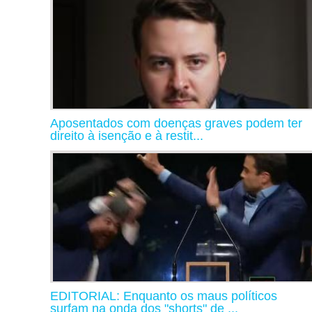
Aposentados com doenças graves podem ter
direito à isenção e à restit...
EDITORIAL: Enquanto os maus políticos
surfam na onda dos "shorts" de ...