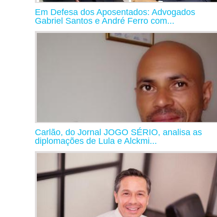
Em Defesa dos Aposentados: Advogados
Gabriel Santos e André Ferro com...
Carlão, do Jornal JOGO SÉRIO, analisa as
diplomações de Lula e Alckmi...