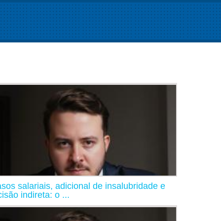
asos salariais, adicional de insalubridade e
isão indireta: o ...