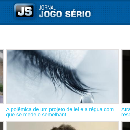
A polêmica de um projeto de lei e a régua com
Atr
que se mede o semelhant...
resc