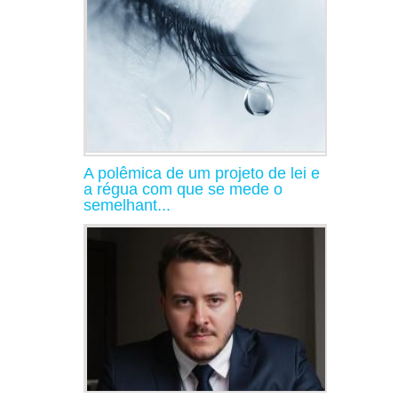
A polêmica de um projeto de lei e
a régua com que se mede o
semelhant...