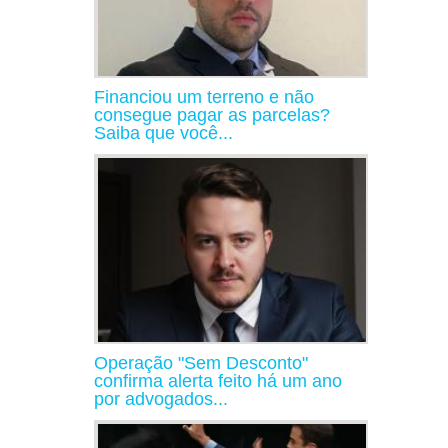
Financiou um terreno e não
consegue pagar as parcelas?
Saiba que você...
Operação "Sem Desconto"
confirma alerta feito há um ano
por advogados...