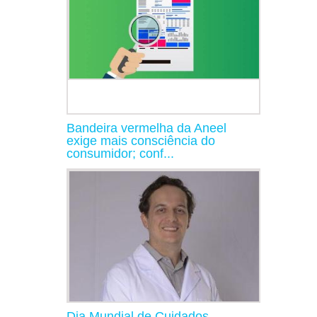
Bandeira vermelha da Aneel
exige mais consciência do
consumidor; conf...
Dia Mundial de Cuidados