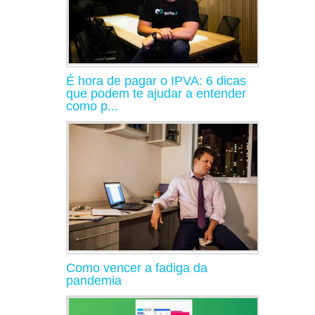
É hora de pagar o IPVA: 6 dicas
que podem te ajudar a entender
como p...
Como vencer a fadiga da
pandemia