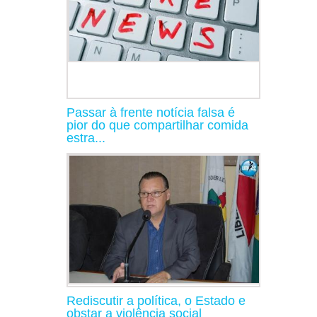
Passar à frente notícia falsa é
pior do que compartilhar comida
estra...
Rediscutir a política, o Estado e
obstar a violência social