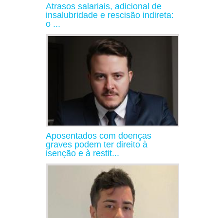
Atrasos salariais, adicional de
insalubridade e rescisão indireta:
o ...
Aposentados com doenças
graves podem ter direito à
isenção e à restit...