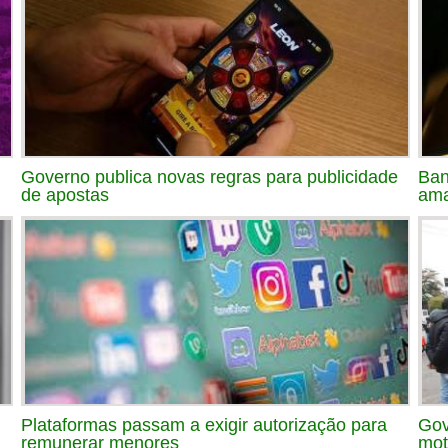
Governo publica novas regras para publicidade
Ban
de apostas
ama
Plataformas passam a exigir autorização para
Gov
remunerar menores
mot