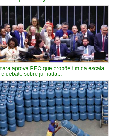
ara aprova PEC que propõe fim da escala
 e debate sobre jornada...