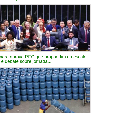
ara aprova PEC que propõe fim da escala
 e debate sobre jornada...