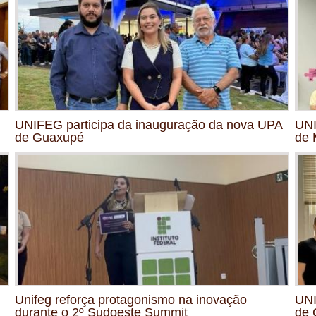
UNIFEG participa da inauguração da nova UPA
UNI
de Guaxupé
de 
Unifeg reforça protagonismo na inovação
UNI
durante o 2º Sudoeste Summit
de 