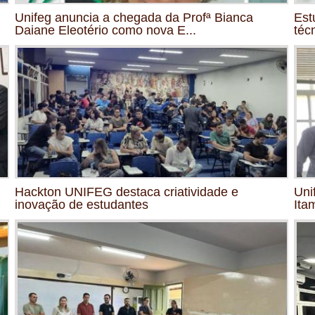
Unifeg anuncia a chegada da Profª Bianca
Est
Daiane Eleotério como nova E...
téc
Hackton UNIFEG destaca criatividade e
Uni
inovação de estudantes
Ita