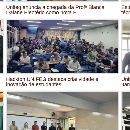
Unifeg anuncia a chegada da Profª Bianca
Est
Daiane Eleotério como nova E...
téc
Hackton UNIFEG destaca criatividade e
Uni
inovação de estudantes
Ita