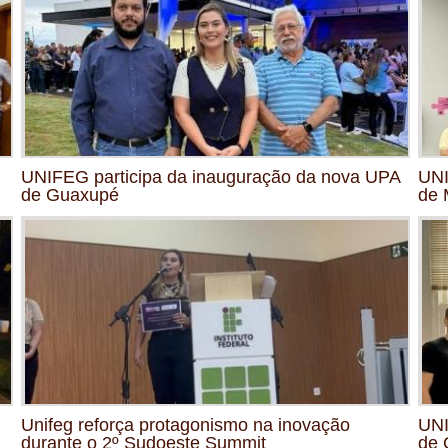
UNIFEG participa da inauguração da nova UPA
UNI
de Guaxupé
de 
Unifeg reforça protagonismo na inovação
UNI
durante o 2º Sudoeste Summit
de 