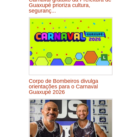
Guaxupé prioriza cultura,
seguranç...
Corpo de Bombeiros divulga
orientações para o Carnaval
Guaxupé 2026