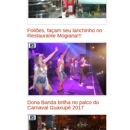
Foliões, façam seu lanchinho no
Restaurante Mogiana!!!
Dona Banda brilha no palco do
Carnaval Guaxupé 2017