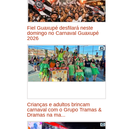
Fiel Guaxupé desfilará neste
domingo no Carnaval Guaxupé
2026
Crianças e adultos brincam
carnaval com o Grupo Tramas &
Dramas na ma...