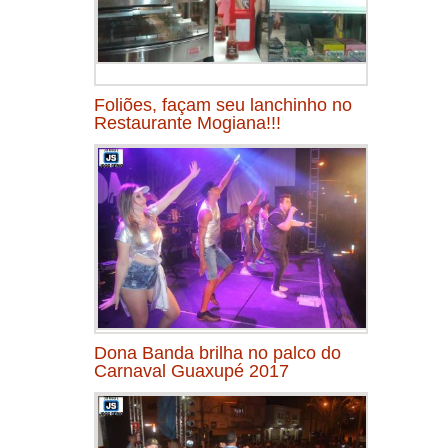
Foliões, façam seu lanchinho no
Restaurante Mogiana!!!
Dona Banda brilha no palco do
Carnaval Guaxupé 2017