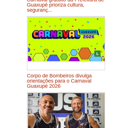
Guaxupé prioriza cultura,
seguranç...
Corpo de Bombeiros divulga
orientações para o Carnaval
Guaxupé 2026