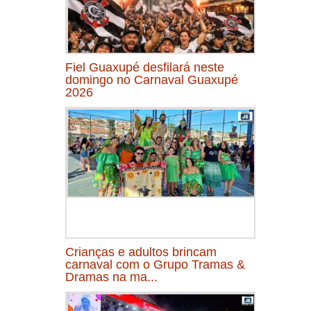
Fiel Guaxupé desfilará neste
domingo no Carnaval Guaxupé
2026
Crianças e adultos brincam
carnaval com o Grupo Tramas &
Dramas na ma...