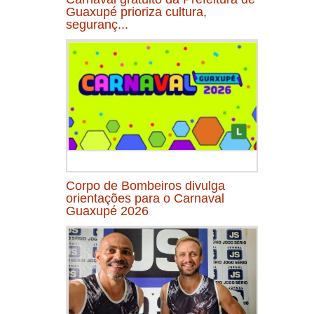
Guaxupé prioriza cultura,
seguranç...
Corpo de Bombeiros divulga
orientações para o Carnaval
Guaxupé 2026