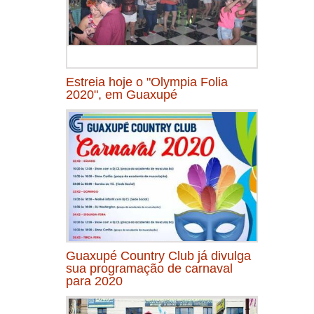
Estreia hoje o "Olympia Folia
2020", em Guaxupé
Guaxupé Country Club já divulga
sua programação de carnaval
para 2020