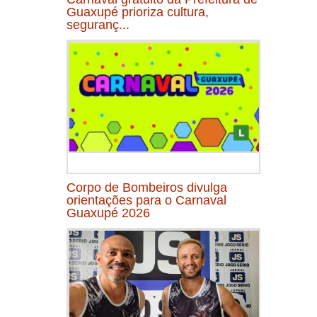
Guaxupé prioriza cultura,
seguranç...
Corpo de Bombeiros divulga
orientações para o Carnaval
Guaxupé 2026