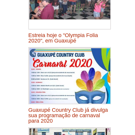
Estreia hoje o "Olympia Folia
2020", em Guaxupé
Guaxupé Country Club já divulga
sua programação de carnaval
para 2020