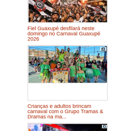
Fiel Guaxupé desfilará neste
domingo no Carnaval Guaxupé
2026
Crianças e adultos brincam
carnaval com o Grupo Tramas &
Dramas na ma...