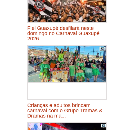
Fiel Guaxupé desfilará neste
domingo no Carnaval Guaxupé
2026
Crianças e adultos brincam
carnaval com o Grupo Tramas &
Dramas na ma...