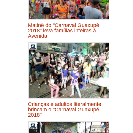
Matinê do "Carnaval Guaxupé
2018" leva famílias inteiras à
Avenida
Crianças e adultos literalmente
brincam o "Carnaval Guaxupé
2018"