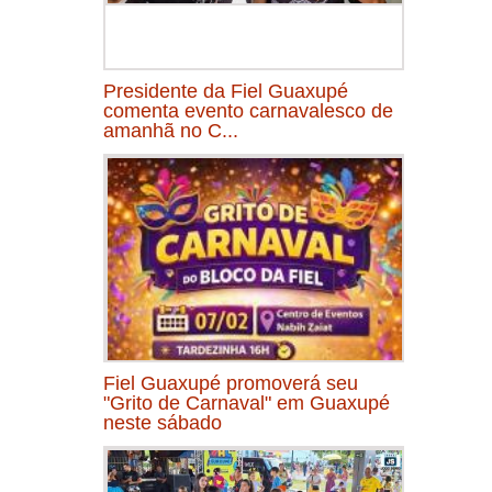
Presidente da Fiel Guaxupé
comenta evento carnavalesco de
amanhã no C...
Fiel Guaxupé promoverá seu
"Grito de Carnaval" em Guaxupé
neste sábado