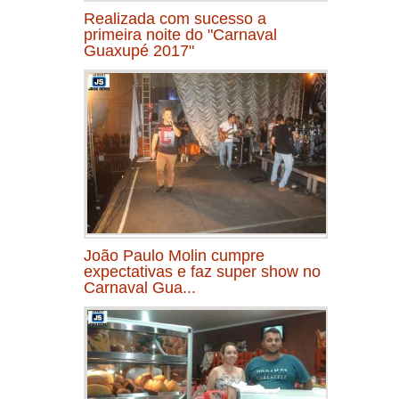
Realizada com sucesso a
primeira noite do "Carnaval
Guaxupé 2017"
João Paulo Molin cumpre
expectativas e faz super show no
Carnaval Gua...