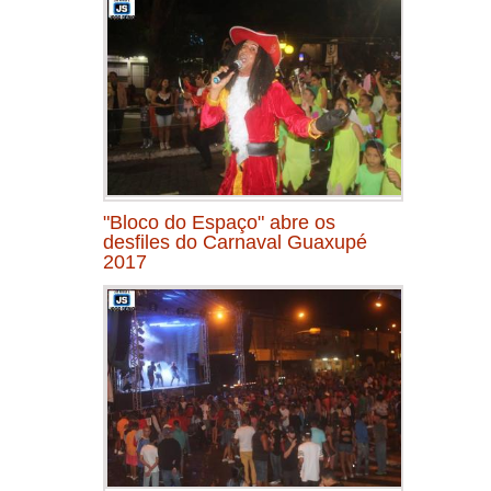
"Bloco do Espaço" abre os
desfiles do Carnaval Guaxupé
2017