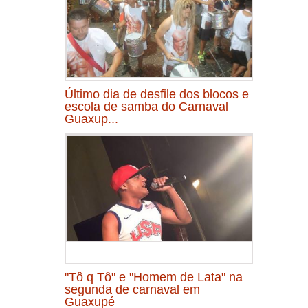
Último dia de desfile dos blocos e
escola de samba do Carnaval
Guaxup...
"Tô q Tô" e "Homem de Lata" na
segunda de carnaval em
Guaxupé