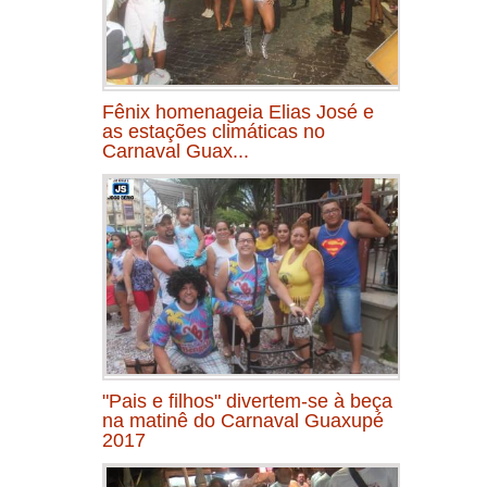
Fênix homenageia Elias José e
as estações climáticas no
Carnaval Guax...
"Pais e filhos" divertem-se à beça
na matinê do Carnaval Guaxupé
2017