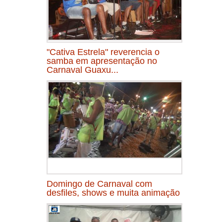
"Cativa Estrela" reverencia o
samba em apresentação no
Carnaval Guaxu...
Domingo de Carnaval com
desfiles, shows e muita animação