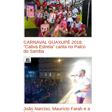
CARNAVAL GUAXUPÉ 2018:
"Cativa Estrela" canta no Palco
do Samba
João Narciso, Maurício Farah e a