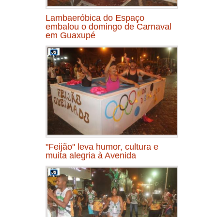
Lambaeróbica do Espaço
embalou o domingo de Carnaval
em Guaxupé
"Feijão" leva humor, cultura e
muita alegria à Avenida