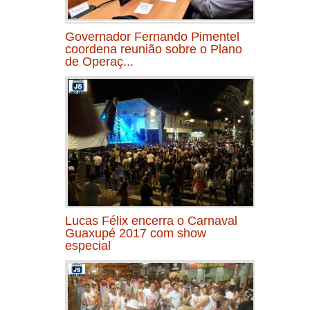
Governador Fernando Pimentel
coordena reunião sobre o Plano
de Operaç...
Lucas Félix encerra o Carnaval
Guaxupé 2017 com show
especial