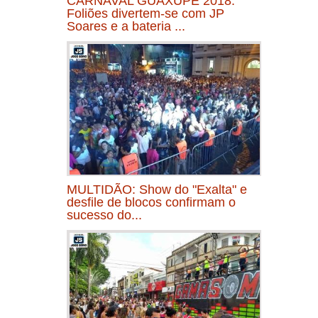
CARNAVAL GUAXUPÉ 2018:
Foliões divertem-se com JP
Soares e a bateria ...
MULTIDÃO: Show do "Exalta" e
desfile de blocos confirmam o
sucesso do...