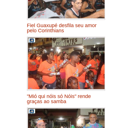
Fiel Guaxupé desfila seu amor
pelo Corinthians
"Mió qui nóis só Nóis" rende
graças ao samba