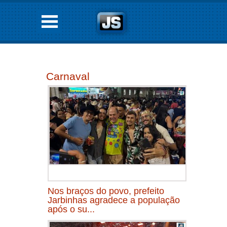
Carnaval
Nos braços do povo, prefeito
Jarbinhas agradece a população
após o su...