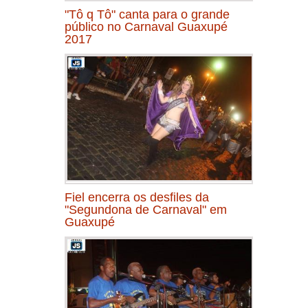
"Tô q Tô" canta para o grande
público no Carnaval Guaxupé
2017
Fiel encerra os desfiles da
"Segundona de Carnaval" em
Guaxupé