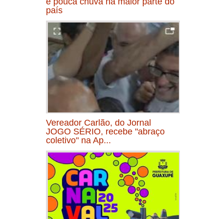
e pouca chuva na maior parte do
país
Vereador Carlão, do Jornal
JOGO SÉRIO, recebe "abraço
coletivo" na Ap...