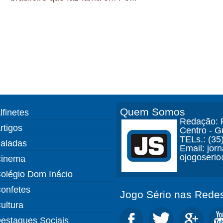
Quem Somos
lfinetes
Redação: R
rtigos
Centro - 
TELs.: (35
aladas
Email: jor
ojogoseri
inema
olégio Dom Inácio
onfetes
Jogo Sério nas Redes
ultura
estaques Sociais