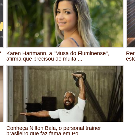
"
Karen Hartmann, a "Musa do Fluminense",
Ren
afirma que precisou de muita ...
est
Conheça Nilton Bala, o personal trainer
brasileiro que faz fama em Po...