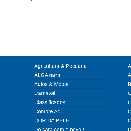
Agricultura & Pecuária
A
ALGAzarra
A
Autos & Motos
B
Carnaval
C
Classificados
C
Compre Aqui
C
COR DA PELE
C
De cara com o povo!!!
D