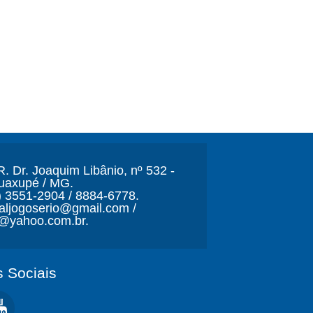
. Dr. Joaquim Libânio, nº 532 -
Guaxupé / MG.
) 3551-2904 / 8884-6778.
naljogoserio@gmail.com /
o@yahoo.com.br.
 Sociais