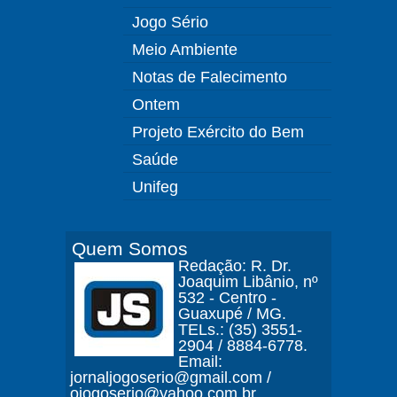
Jogo Sério
Meio Ambiente
Notas de Falecimento
Ontem
Projeto Exército do Bem
Saúde
Unifeg
Quem Somos
Redação: R. Dr.
Joaquim Libânio, nº
532 - Centro -
Guaxupé / MG.
TELs.: (35) 3551-
2904 / 8884-6778.
Email:
jornaljogoserio@gmail.com /
ojogoserio@yahoo.com.br.