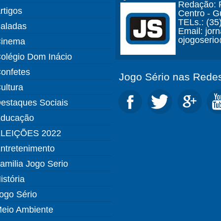
Redação: R
rtigos
Centro - 
TELs.: (35
aladas
Email: jor
ojogoseri
inema
olégio Dom Inácio
onfetes
Jogo Sério nas Redes
ultura
estaques Sociais
ducação
LEIÇÕES 2022
ntretenimento
amilia Jogo Serio
istória
ogo Sério
eio Ambiente