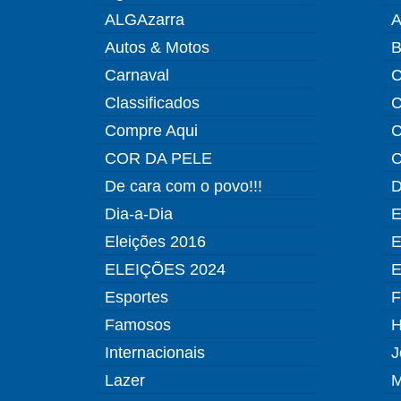
ALGAzarra
A
Autos & Motos
B
Carnaval
C
Classificados
C
Compre Aqui
C
COR DA PELE
C
De cara com o povo!!!
D
Dia-a-Dia
E
Eleições 2016
E
ELEIÇÕES 2024
E
Esportes
F
Famosos
H
Internacionais
J
Lazer
M