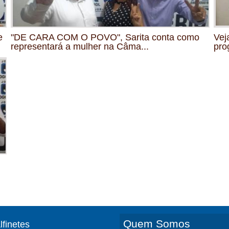
e
"DE CARA COM O POVO", Sarita conta como
Vej
representará a mulher na Câma...
pro
Quem Somos
lfinetes