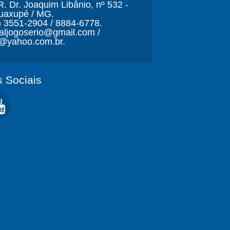
. Dr. Joaquim Libânio, nº 532 -
Guaxupé / MG.
) 3551-2904 / 8884-6778.
naljogoserio@gmail.com /
o@yahoo.com.br.
 Sociais