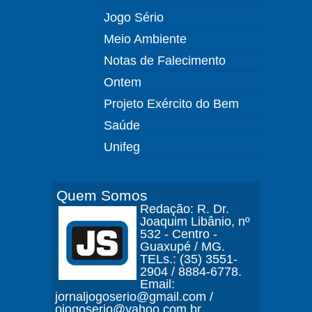
Jogo Sério
Meio Ambiente
Notas de Falecimento
Ontem
Projeto Exército do Bem
Saúde
Unifeg
Quem Somos
Redação: R. Dr.
Joaquim Libânio, nº
532 - Centro -
Guaxupé / MG.
TELs.: (35) 3551-
2904 / 8884-6778.
Email:
jornaljogoserio@gmail.com /
ojogoserio@yahoo.com.br.