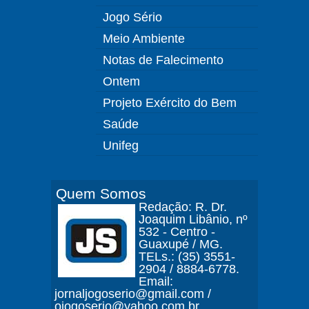
Jogo Sério
Meio Ambiente
Notas de Falecimento
Ontem
Projeto Exército do Bem
Saúde
Unifeg
Quem Somos
Redação: R. Dr.
Joaquim Libânio, nº
532 - Centro -
Guaxupé / MG.
TELs.: (35) 3551-
2904 / 8884-6778.
Email:
jornaljogoserio@gmail.com /
ojogoserio@yahoo.com.br.