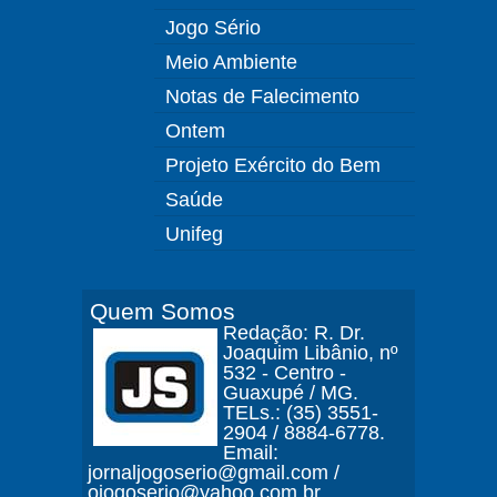
Jogo Sério
Meio Ambiente
Notas de Falecimento
Ontem
Projeto Exército do Bem
Saúde
Unifeg
Quem Somos
Redação: R. Dr.
Joaquim Libânio, nº
532 - Centro -
Guaxupé / MG.
TELs.: (35) 3551-
2904 / 8884-6778.
Email:
jornaljogoserio@gmail.com /
ojogoserio@yahoo.com.br.