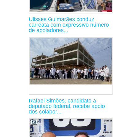
Ulisses Guimarães conduz
carreata com expressivo número
de apoiadores...
Rafael Simões, candidato a
deputado federal, recebe apoio
dos colabor...