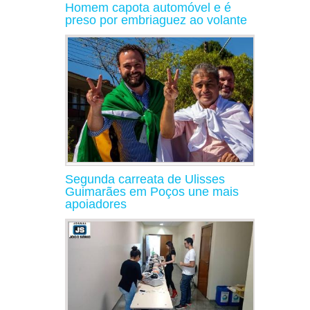
Homem capota automóvel e é
preso por embriaguez ao volante
Segunda carreata de Ulisses
Guimarães em Poços une mais
apoiadores