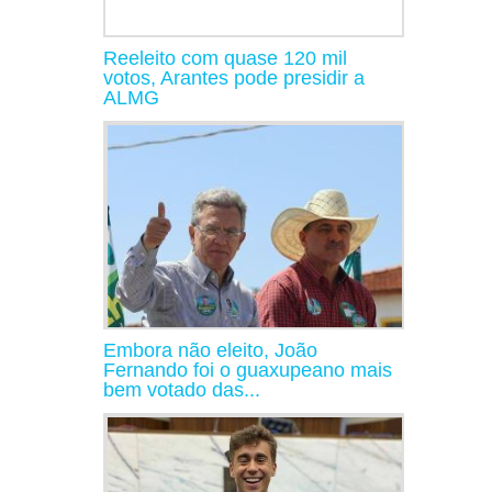
Reeleito com quase 120 mil
votos, Arantes pode presidir a
ALMG
Embora não eleito, João
Fernando foi o guaxupeano mais
bem votado das...