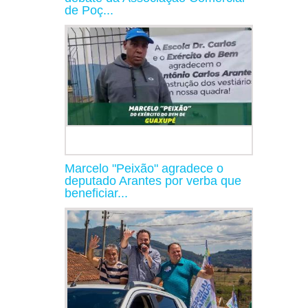
de Poç...
Marcelo "Peixão" agradece o
deputado Arantes por verba que
beneficiar...