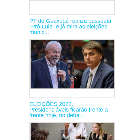
PT de Guaxupé realiza passeata
"Pró-Lula" e já mira as eleições
munic...
ELEIÇÕES 2022:
Presidenciáveis ficarão frente a
frente hoje, no debat...