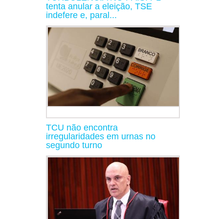
tenta anular a eleição, TSE
indefere e, paral...
TCU não encontra
irregularidades em urnas no
segundo turno