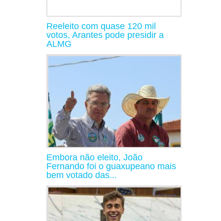
Reeleito com quase 120 mil
votos, Arantes pode presidir a
ALMG
Embora não eleito, João
Fernando foi o guaxupeano mais
bem votado das...