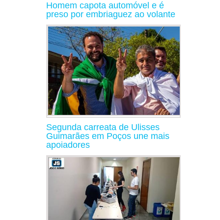
Homem capota automóvel e é
preso por embriaguez ao volante
Segunda carreata de Ulisses
Guimarães em Poços une mais
apoiadores