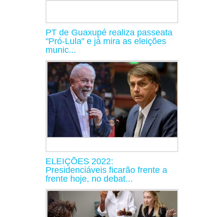
PT de Guaxupé realiza passeata
"Pró-Lula" e já mira as eleições
munic...
ELEIÇÕES 2022:
Presidenciáveis ficarão frente a
frente hoje, no debat...