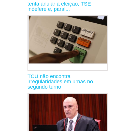
tenta anular a eleição, TSE
indefere e, paral...
TCU não encontra
irregularidades em urnas no
segundo turno