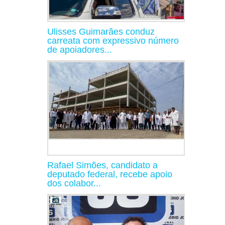
Ulisses Guimarães conduz
carreata com expressivo número
de apoiadores...
Rafael Simões, candidato a
deputado federal, recebe apoio
dos colabor...