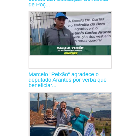
de Poç...
Marcelo "Peixão" agradece o
deputado Arantes por verba que
beneficiar...