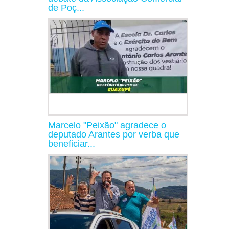
de Poç...
Marcelo "Peixão" agradece o
deputado Arantes por verba que
beneficiar...