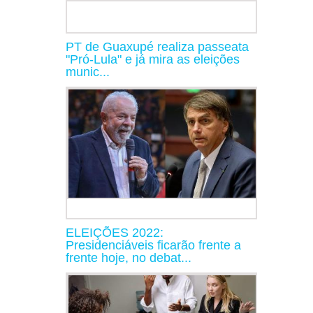
PT de Guaxupé realiza passeata
"Pró-Lula" e já mira as eleições
munic...
ELEIÇÕES 2022:
Presidenciáveis ficarão frente a
frente hoje, no debat...