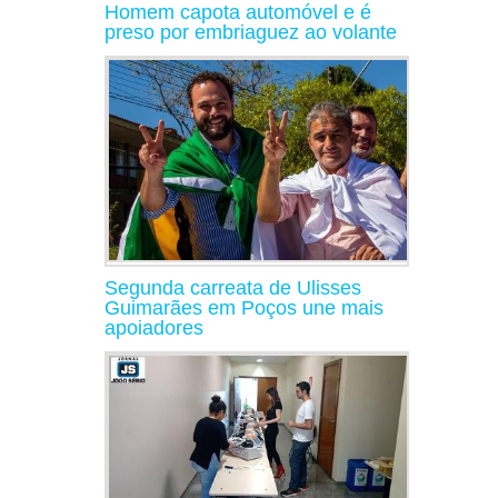
Homem capota automóvel e é
preso por embriaguez ao volante
Segunda carreata de Ulisses
Guimarães em Poços une mais
apoiadores