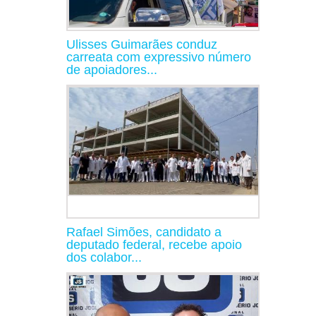
Ulisses Guimarães conduz
carreata com expressivo número
de apoiadores...
Rafael Simões, candidato a
deputado federal, recebe apoio
dos colabor...