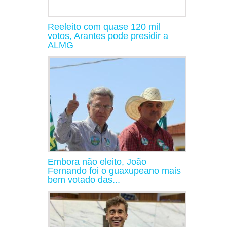
Reeleito com quase 120 mil
votos, Arantes pode presidir a
ALMG
Embora não eleito, João
Fernando foi o guaxupeano mais
bem votado das...