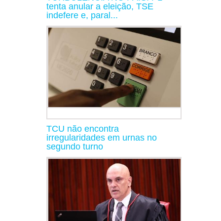
tenta anular a eleição, TSE
indefere e, paral...
TCU não encontra
irregularidades em urnas no
segundo turno