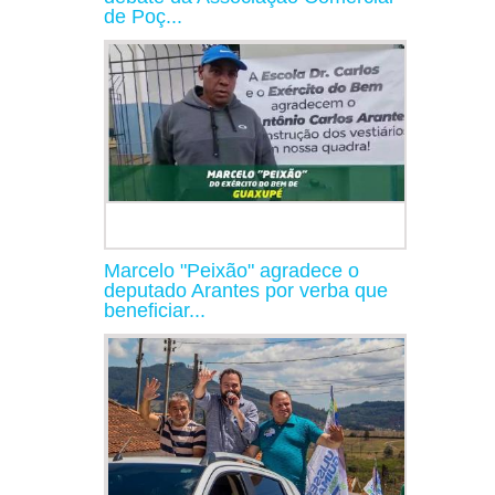
de Poç...
Marcelo "Peixão" agradece o
deputado Arantes por verba que
beneficiar...