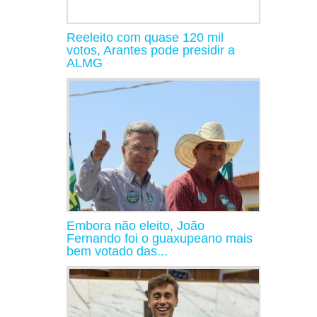
Reeleito com quase 120 mil
votos, Arantes pode presidir a
ALMG
Embora não eleito, João
Fernando foi o guaxupeano mais
bem votado das...