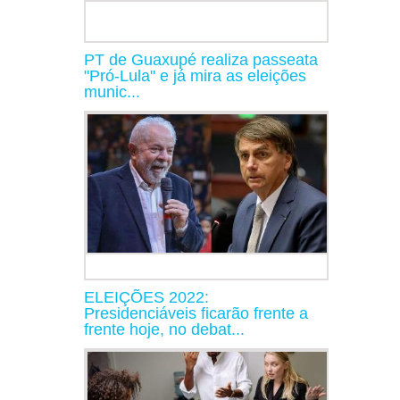
PT de Guaxupé realiza passeata
"Pró-Lula" e já mira as eleições
munic...
ELEIÇÕES 2022:
Presidenciáveis ficarão frente a
frente hoje, no debat...