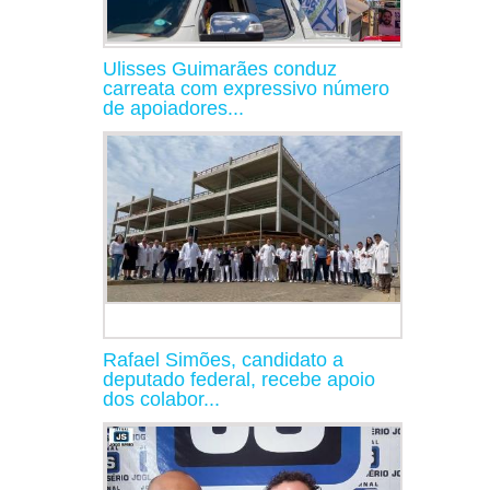
Ulisses Guimarães conduz
carreata com expressivo número
de apoiadores...
Rafael Simões, candidato a
deputado federal, recebe apoio
dos colabor...