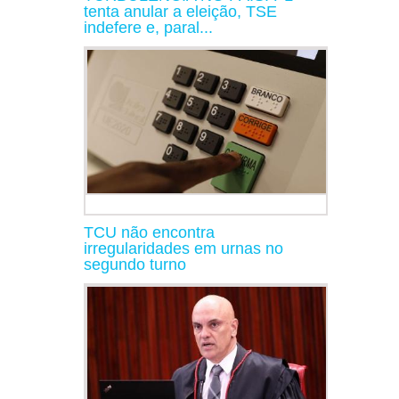
tenta anular a eleição, TSE
indefere e, paral...
TCU não encontra
irregularidades em urnas no
segundo turno