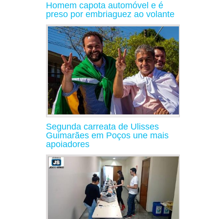
Homem capota automóvel e é
preso por embriaguez ao volante
Segunda carreata de Ulisses
Guimarães em Poços une mais
apoiadores