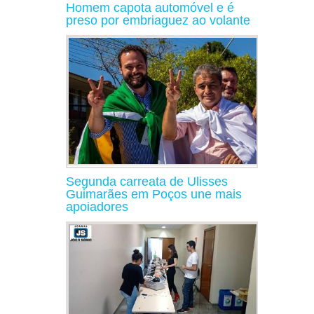
Homem capota automóvel e é
preso por embriaguez ao volante
Segunda carreata de Ulisses
Guimarães em Poços une mais
apoiadores