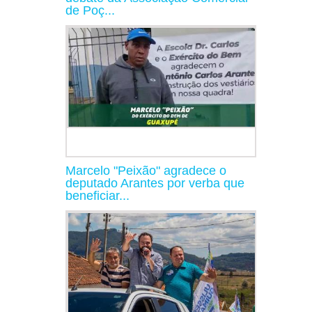
de Poç...
Marcelo "Peixão" agradece o
deputado Arantes por verba que
beneficiar...