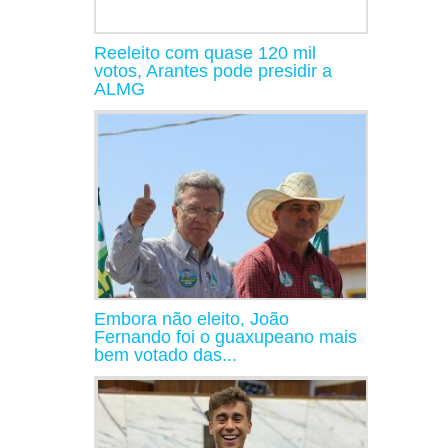
Reeleito com quase 120 mil
votos, Arantes pode presidir a
ALMG
Embora não eleito, João
Fernando foi o guaxupeano mais
bem votado das...