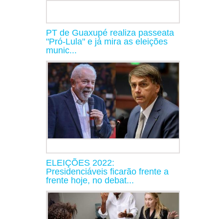
PT de Guaxupé realiza passeata
"Pró-Lula" e já mira as eleições
munic...
ELEIÇÕES 2022:
Presidenciáveis ficarão frente a
frente hoje, no debat...