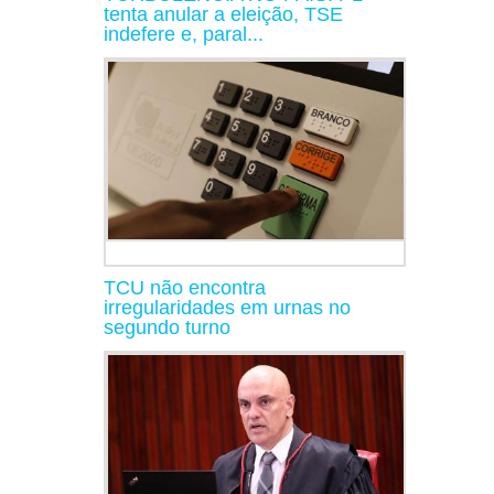
tenta anular a eleição, TSE
indefere e, paral...
TCU não encontra
irregularidades em urnas no
segundo turno