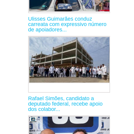
Ulisses Guimarães conduz
carreata com expressivo número
de apoiadores...
Rafael Simões, candidato a
deputado federal, recebe apoio
dos colabor...