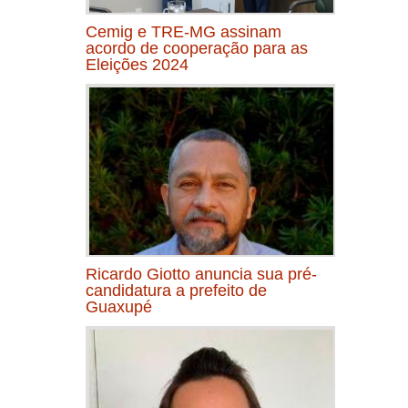
Cemig e TRE-MG assinam
acordo de cooperação para as
Eleições 2024
Ricardo Giotto anuncia sua pré-
candidatura a prefeito de
Guaxupé