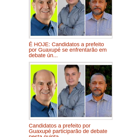
É HOJE: Candidatos a prefeito
por Guaxupé se enfrentarão em
debate ún...
Candidatos a prefeito por
Guaxupé participarão de debate
nesta quinta...