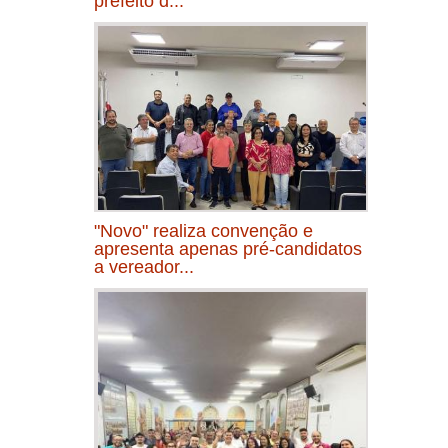
prefeito d...
"Novo" realiza convenção e
apresenta apenas pré-candidatos
a vereador...