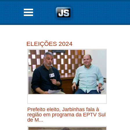
ELEIÇÕES 2024
Prefeito eleito, Jarbinhas fala à
região em programa da EPTV Sul
de M...