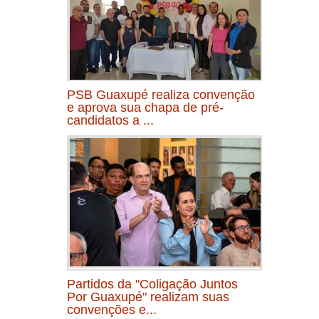
PSB Guaxupé realiza convenção
e aprova sua chapa de pré-
candidatos a ...
Partidos da "Coligação Juntos
Por Guaxupé" realizam suas
convenções e...