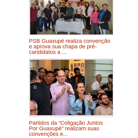
PSB Guaxupé realiza convenção
e aprova sua chapa de pré-
candidatos a ...
Partidos da "Coligação Juntos
Por Guaxupé" realizam suas
convenções e...