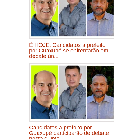
É HOJE: Candidatos a prefeito
por Guaxupé se enfrentarão em
debate ún...
Candidatos a prefeito por
Guaxupé participarão de debate
nesta quinta...