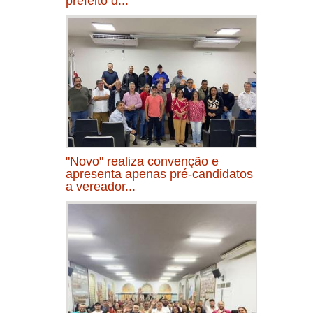
prefeito d...
"Novo" realiza convenção e
apresenta apenas pré-candidatos
a vereador...