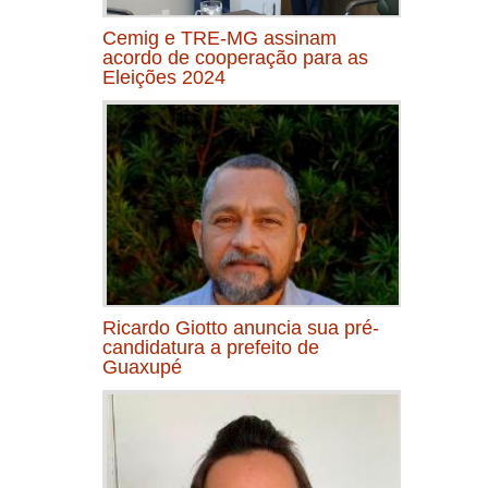
Cemig e TRE-MG assinam
acordo de cooperação para as
Eleições 2024
Ricardo Giotto anuncia sua pré-
candidatura a prefeito de
Guaxupé