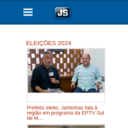
ELEIÇÕES 2024
Prefeito eleito, Jarbinhas fala à
região em programa da EPTV Sul
de M...