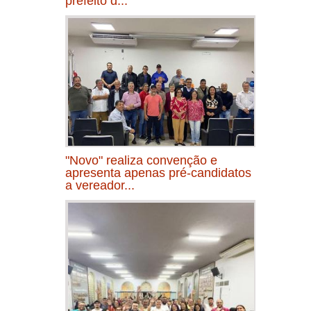
prefeito d...
"Novo" realiza convenção e
apresenta apenas pré-candidatos
a vereador...