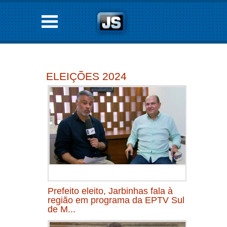
ELEIÇÕES 2024
Prefeito eleito, Jarbinhas fala à
região em programa da EPTV Sul
de M...