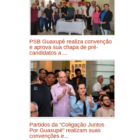
PSB Guaxupé realiza convenção
e aprova sua chapa de pré-
candidatos a ...
Partidos da "Coligação Juntos
Por Guaxupé" realizam suas
convenções e...