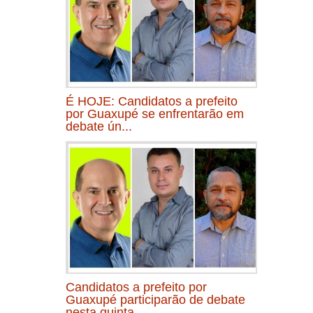
É HOJE: Candidatos a prefeito
por Guaxupé se enfrentarão em
debate ún...
Candidatos a prefeito por
Guaxupé participarão de debate
nesta quinta...