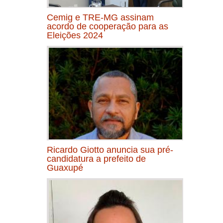
Cemig e TRE-MG assinam
acordo de cooperação para as
Eleições 2024
Ricardo Giotto anuncia sua pré-
candidatura a prefeito de
Guaxupé