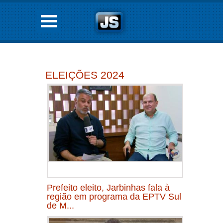
ELEIÇÕES 2024
Prefeito eleito, Jarbinhas fala à
região em programa da EPTV Sul
de M...