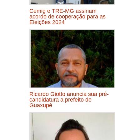
Cemig e TRE-MG assinam
acordo de cooperação para as
Eleições 2024
Ricardo Giotto anuncia sua pré-
candidatura a prefeito de
Guaxupé