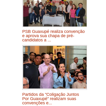
PSB Guaxupé realiza convenção
e aprova sua chapa de pré-
candidatos a ...
Partidos da "Coligação Juntos
Por Guaxupé" realizam suas
convenções e...