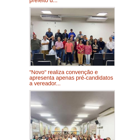
prefeito d...
"Novo" realiza convenção e
apresenta apenas pré-candidatos
a vereador...