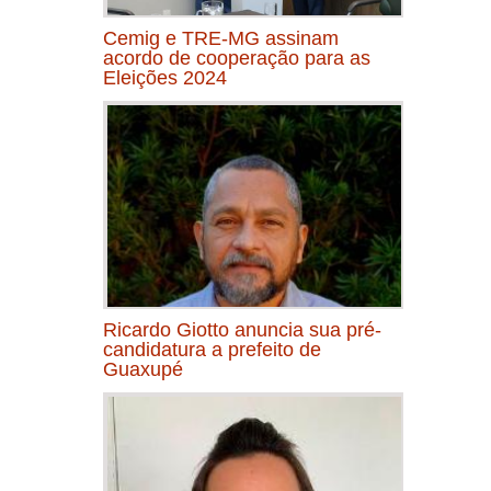
Cemig e TRE-MG assinam
acordo de cooperação para as
Eleições 2024
Ricardo Giotto anuncia sua pré-
candidatura a prefeito de
Guaxupé