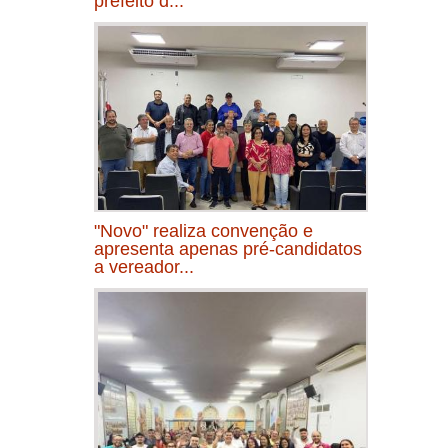
prefeito d...
"Novo" realiza convenção e
apresenta apenas pré-candidatos
a vereador...