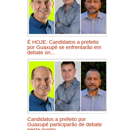
É HOJE: Candidatos a prefeito
por Guaxupé se enfrentarão em
debate ún...
Candidatos a prefeito por
Guaxupé participarão de debate
nesta quinta...