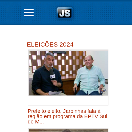
ELEIÇÕES 2024
Prefeito eleito, Jarbinhas fala à
região em programa da EPTV Sul
de M...