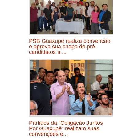
PSB Guaxupé realiza convenção
e aprova sua chapa de pré-
candidatos a ...
Partidos da "Coligação Juntos
Por Guaxupé" realizam suas
convenções e...