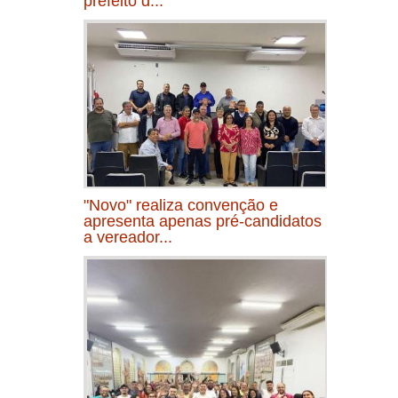
prefeito d...
"Novo" realiza convenção e
apresenta apenas pré-candidatos
a vereador...