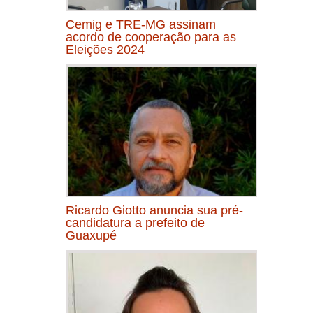
Cemig e TRE-MG assinam
acordo de cooperação para as
Eleições 2024
Ricardo Giotto anuncia sua pré-
candidatura a prefeito de
Guaxupé