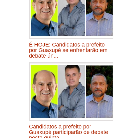
É HOJE: Candidatos a prefeito
por Guaxupé se enfrentarão em
debate ún...
Candidatos a prefeito por
Guaxupé participarão de debate
nesta quinta...