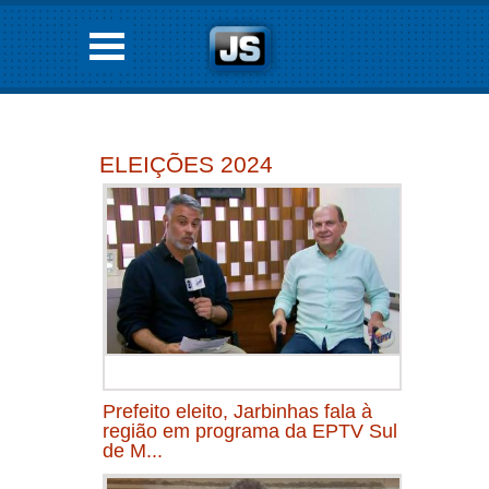
ELEIÇÕES 2024
Prefeito eleito, Jarbinhas fala à
região em programa da EPTV Sul
de M...