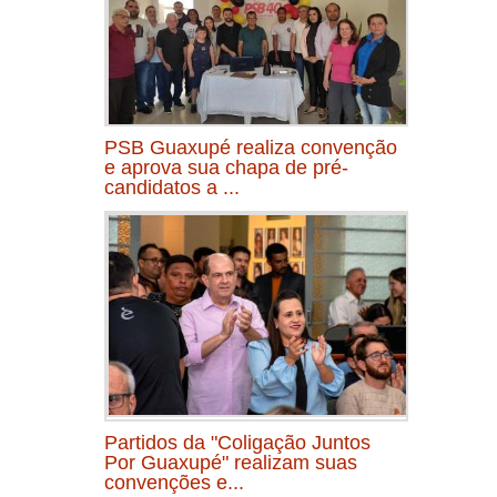
PSB Guaxupé realiza convenção
e aprova sua chapa de pré-
candidatos a ...
Partidos da "Coligação Juntos
Por Guaxupé" realizam suas
convenções e...