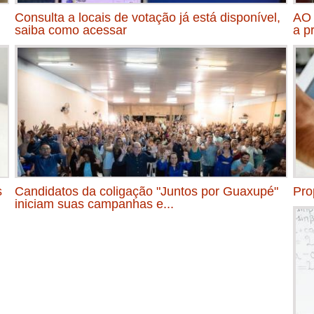
Consulta a locais de votação já está disponível,
AO 
saiba como acessar
a p
s
Candidatos da coligação "Juntos por Guaxupé"
Pro
iniciam suas campanhas e...