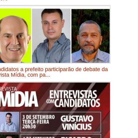
didatos a prefeito participarão de debate da
ista Mídia, com pa...