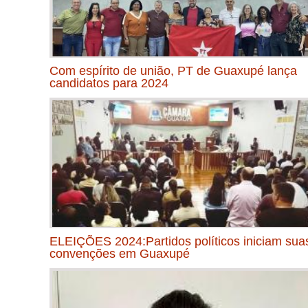
Com espírito de união, PT de Guaxupé lança
candidatos para 2024
ELEIÇÕES 2024:Partidos políticos iniciam sua
convenções em Guaxupé