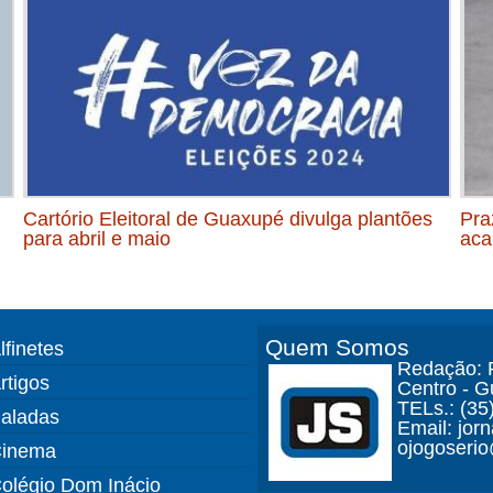
Cartório Eleitoral de Guaxupé divulga plantões
Praz
para abril e maio
aca
Quem Somos
lfinetes
Redação: R
rtigos
Centro - 
TELs.: (35
aladas
Email: jor
ojogoseri
inema
olégio Dom Inácio