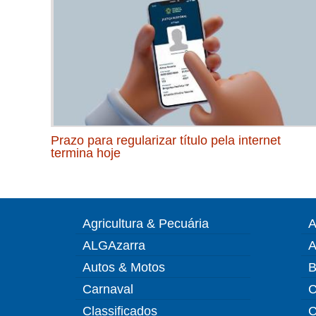
Prazo para regularizar título pela internet
termina hoje
Agricultura & Pecuária
A
ALGAzarra
A
Autos & Motos
B
Carnaval
C
Classificados
C