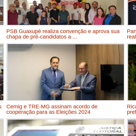
PSB Guaxupé realiza convenção e aprova sua
Par
chapa de pré-candidatos a ...
rea
s
Cemig e TRE-MG assinam acordo de
Ric
cooperação para as Eleições 2024
pre