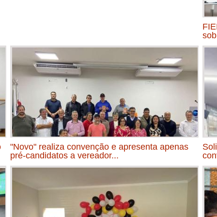
FIE
sob
o
"Novo" realiza convenção e apresenta apenas
Sol
pré-candidatos a vereador...
con