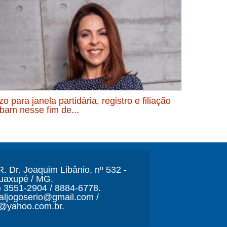
o para janela partidária, registro e filiação
bam nesse fim de...
. Dr. Joaquim Libânio, nº 532 -
Guaxupé / MG.
) 3551-2904 / 8884-6778.
naljogoserio@gmail.com /
o@yahoo.com.br.