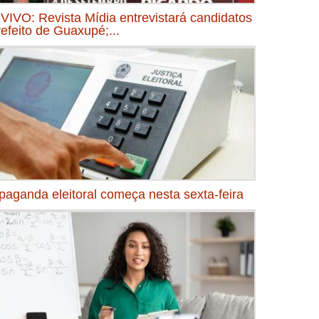
VIVO: Revista Mídia entrevistará candidatos
refeito de Guaxupé;...
paganda eleitoral começa nesta sexta-feira