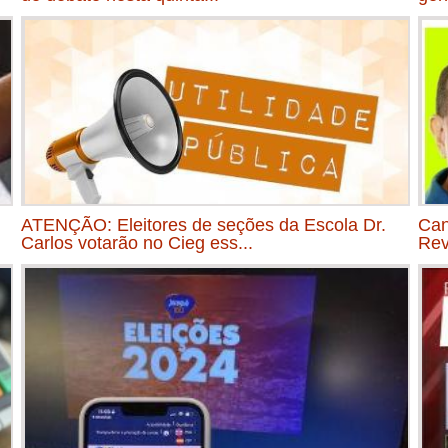
ATENÇÃO: Eleitores de seções da Escola Dr.
Can
Carlos votarão no Cieg ess...
Rev