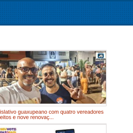
islativo guaxupeano com quatro vereadores
leitos e nove renovaç...