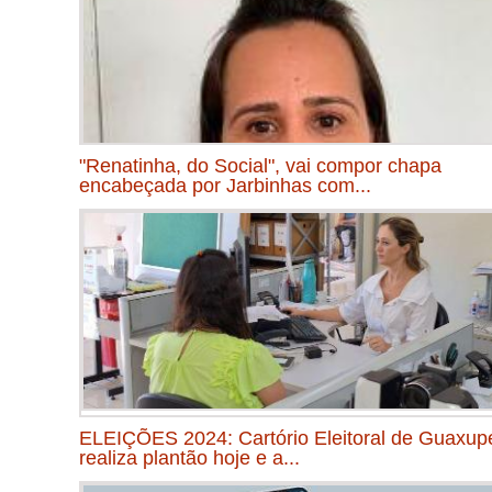
"Renatinha, do Social", vai compor chapa
encabeçada por Jarbinhas com...
ELEIÇÕES 2024: Cartório Eleitoral de Guaxup
realiza plantão hoje e a...