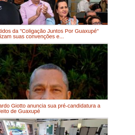
tidos da "Coligação Juntos Por Guaxupé"
lizam suas convenções e...
ardo Giotto anuncia sua pré-candidatura a
feito de Guaxupé