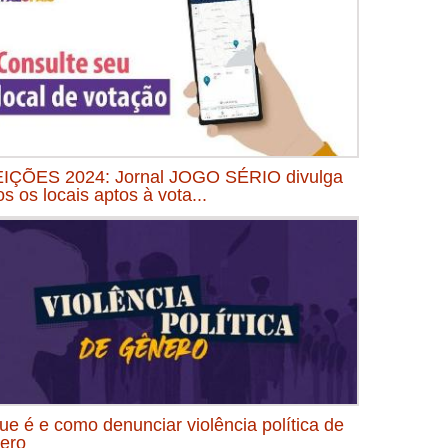
IÇÕES 2024: Jornal JOGO SÉRIO divulga
os os locais aptos à vota...
ue é e como denunciar violência política de
ero