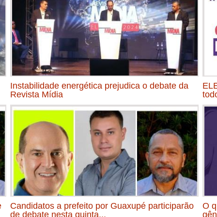
Instabilidade energética prejudica o debate da
ELE
Revista Mídia
tod
e
Candidatos a prefeito por Guaxupé participarão
O q
de debate nesta quinta...
gên