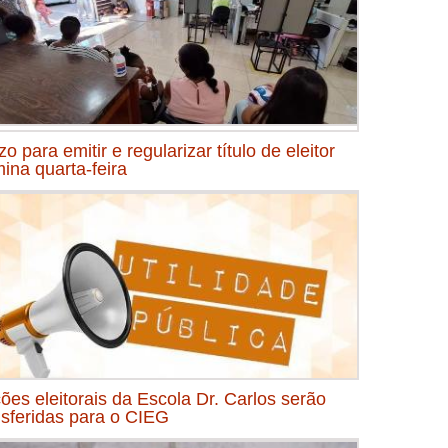
o para emitir e regularizar título de eleitor
mina quarta-feira
ões eleitorais da Escola Dr. Carlos serão
nsferidas para o CIEG