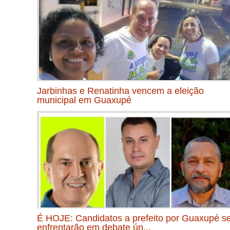
Jarbinhas e Renatinha vencem a eleição
municipal em Guaxupé
É HOJE: Candidatos a prefeito por Guaxupé s
enfrentarão em debate ún...