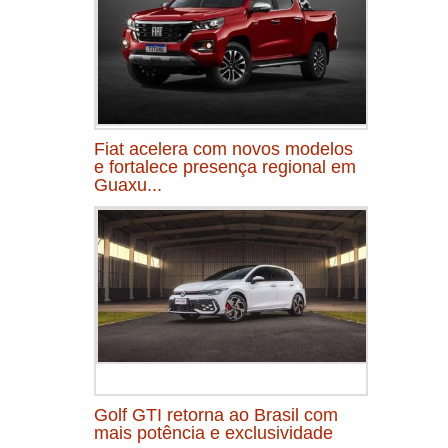
Fiat acelera com novos modelos
e fortalece presença regional em
Guaxu...
Golf GTI retorna ao Brasil com
mais potência e exclusividade