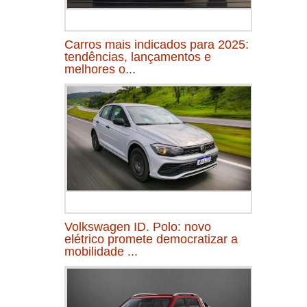
Carros mais indicados para 2025:
tendências, lançamentos e
melhores o...
Volkswagen ID. Polo: novo
elétrico promete democratizar a
mobilidade ...