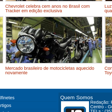
Chevrolet celebra cem anos no Brasil com
Luz
Tracker em edição exclusiva
qua
Mercado brasileiro de motocicletas aquecido
Con
novamente
Toy
Quem Somos
lfinetes
Redação: R
rtigos
Centro - 
TELs.: (35