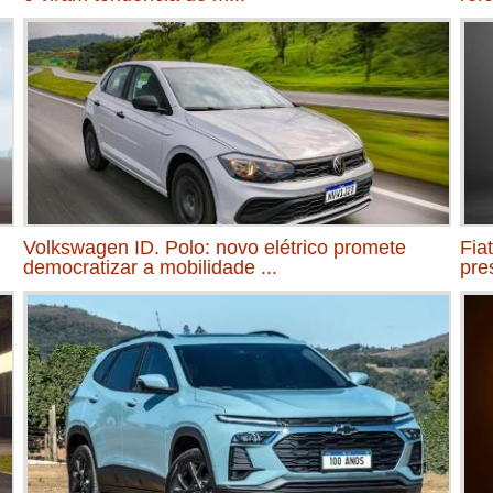
Volkswagen ID. Polo: novo elétrico promete
Fia
democratizar a mobilidade ...
pre