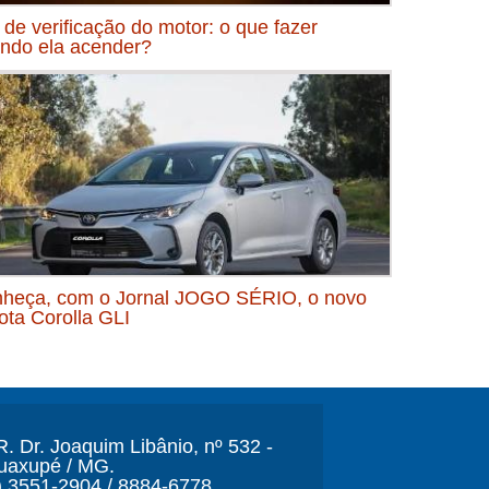
 de verificação do motor: o que fazer
ndo ela acender?
heça, com o Jornal JOGO SÉRIO, o novo
ota Corolla GLI
. Dr. Joaquim Libânio, nº 532 -
Guaxupé / MG.
) 3551-2904 / 8884-6778.