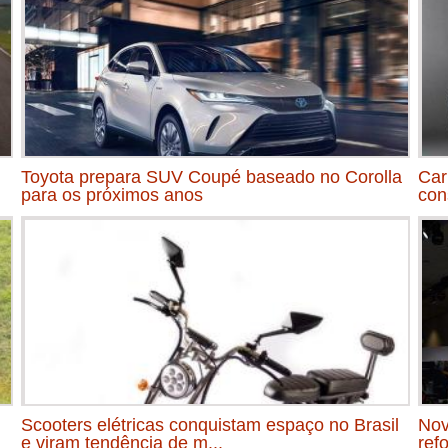
Toyota prepara SUV Coupé baseado no Corolla
Car
para os próximos anos
con
Scooters elétricas conquistam espaço no Brasil
Nov
e viram tendência de m...
ref