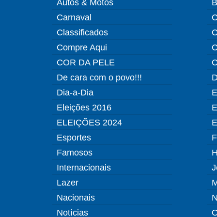
Autos & Motos
B
Carnaval
C
Classificados
C
Compre Aqui
C
COR DA PELE
C
De cara com o povo!!!
D
Dia-a-Dia
E
Eleições 2016
E
ELEIÇÕES 2024
E
Esportes
F
Famosos
H
Internacionais
J
Lazer
M
Nacionais
N
Notícias
O