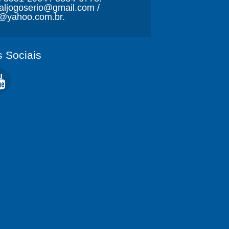
naljogoserio@gmail.com /
o@yahoo.com.br.
 Sociais