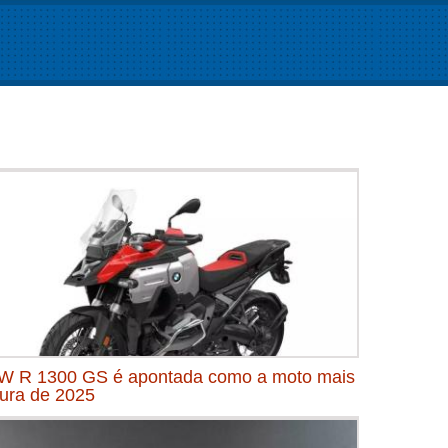
 R 1300 GS é apontada como a moto mais
ura de 2025