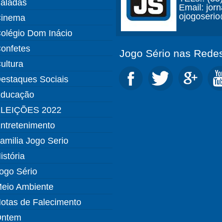
aladas
Email: jor
ojogoseri
inema
olégio Dom Inácio
onfetes
Jogo Sério nas Redes
ultura
estaques Sociais
ducação
LEIÇÕES 2022
ntretenimento
amilia Jogo Serio
istória
ogo Sério
eio Ambiente
otas de Falecimento
ntem