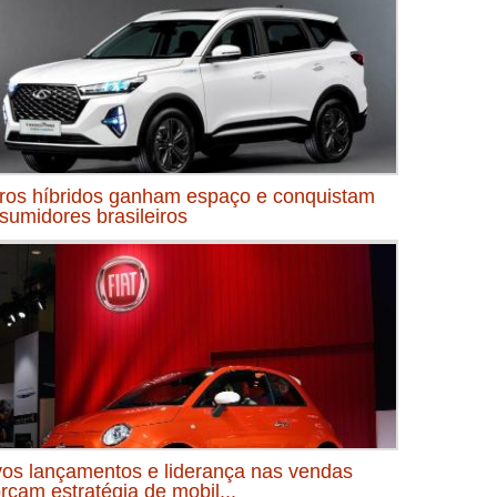
ros híbridos ganham espaço e conquistam
sumidores brasileiros
os lançamentos e liderança nas vendas
orçam estratégia de mobil...